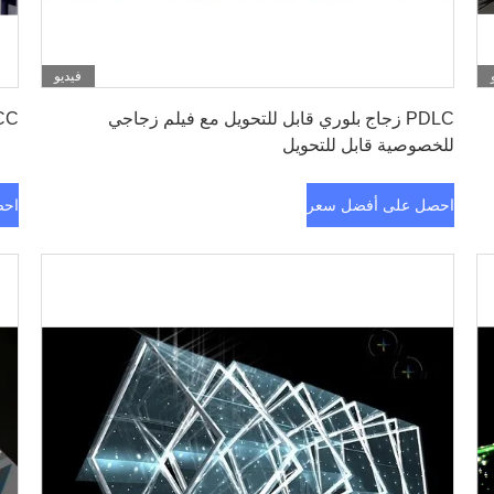
فيديو
احصل على أفضل سعر
PDLC زجاج بلوري قابل للتحويل مع فيلم زجاجي
SGCC شفاف وامض 
للخصوصية قابل للتحويل
احصل على أفضل سعر
احص