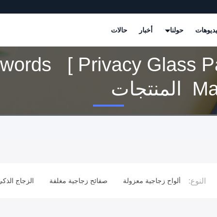
ديوهات
حولنا
أخبار
حالات
words [ Privacy Glass Pa
منتجات
النوع:
 زجاجيّ
ألواح زجاجية معزولة
صفائح زجاجية مغلفة
الزجاج الذكي