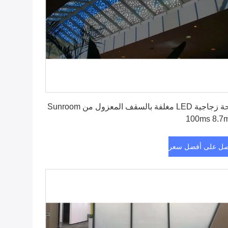
احصل على أفضل سعر
لوحة زجاجية LED مغلفة بالسقف المعزول من Sunroom
100ms 8.7
ل على أفضل سعر