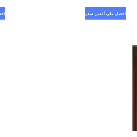
احصل على أفضل سعر
احص