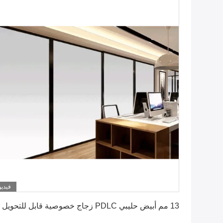
فيديو
احصل على أفضل سعر
13 مم أبيض حليبي PDLC زجاج خصوصية قابل للتحويل