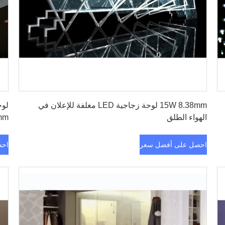
احصل على أفضل سعر
15W 8.38mm لوحة زجاجية LED مغلفة للإعلان في
الهواء الطلق
mm
احصل على أفضل سعر
احص