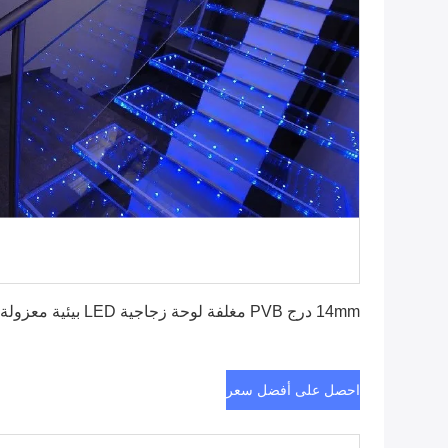
احصل على أفضل سعر
14mm درج PVB مغلفة لوحة زجاجية LED بيئية معزولة
احصل على أفضل سعر