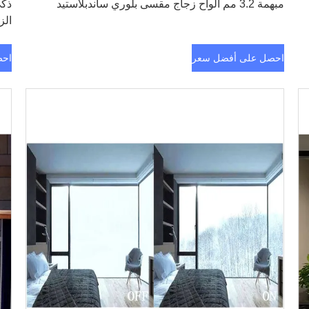
مبهمة 3.2 مم ألواح زجاج مقسى بلوري ساندبلاستيد
الز
احصل على أفضل سعر
احص