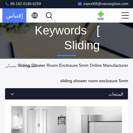
86-182-0190-6259
export08@valuesglass.com
إقتباس
Keywords [
Sliding
Shower
Sliding Shower Room Enclosure 5mm Online Manufacturer
/
/
المنتجات
مسكن
Room
sliding shower room enclosure 5mm
Enclosure
المنتجات
5mm ]
Match 4