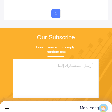
1
Our Subscribe
Lorem sum is not simply 
random text.
Mark Yang
ارسل