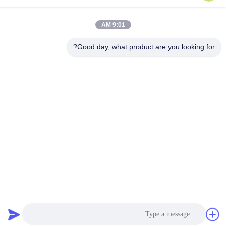
9:01 AM
Good day, what product are you looking for?
SHANGHAI VALUES GLASS CO., LTD
export08@valuesglass.com
86-182-0190-6259
No.2، Lane 688، North Jiang
ju Rd، Pujiang، Minhang، Sh
anghai، China
نوعية جيدة الصين يليّن لوح زجاجيّ المورد. حقوق الطبع والنشر © 2026 SHANGHAI
VALUES GLASS CO., LTD جميع الحقوق محفوظة