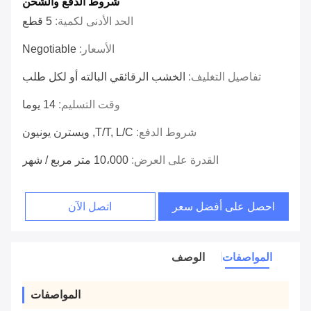
شروط الدفع والشحن
الحد الأدنى لكمية:
5 قطع
الأسعار:
Negotiable
تفاصيل التغليف:
الخشب الرقائقي البالته أو لكل طلب
وقت التسليم:
14 يوما
شروط الدفع:
T/T, L/C, ويسترن يونيون
القدرة على العرض:
10،000 متر مربع / شهر
احصل على أفضل سعر
اتصل الآن
المواصفات
الوصف
المواصفات