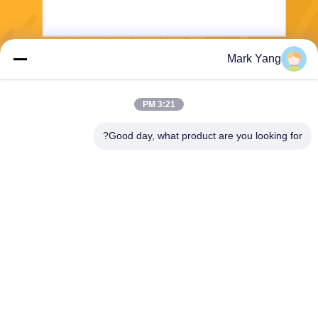
Mark Yang
ارسل
3:21 PM
Good day, what product are you looking for?
SHANGHAI VALUES GLASS CO., LTD
export08@valuesglass.com
86-182-0190-6259
No.2، Lane 688، North Jiang
ju Rd، Pujiang، Minhang، Sh
anghai، China