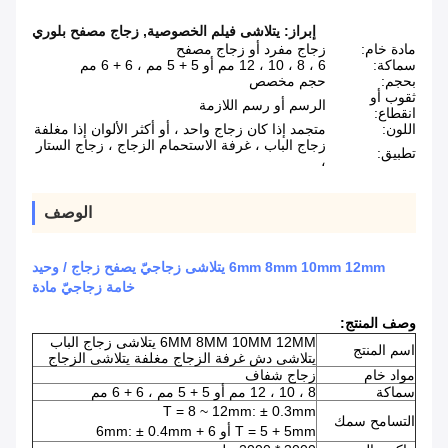
إبراز:
يتلاشى فيلم الخصوصية
,
زجاج مصفح بلوري
مادة خام:
زجاج مفرد أو زجاج مصفح
سماكة:
6 ، 8 ، 10 ، 12 مم أو 5 + 5 مم ، 6 + 6 مم
بحجم:
حجم مخصص
ثقوب أو
الرسم أو رسم اللازمة
انقطاع:
اللون:
متجمد إذا كان زجاج واحد ، أو أكثر الألوان إذا مغلفة
زجاج الباب ، غرفة الاستحمام الزجاج ، زجاج الستار
تطبيق:
،
الوصف
6mm 8mm 10mm 12mm يتلاشى زجاجيّ يصفح زجاج / وحيد
خامة زجاجيّ مادة
وصف المنتج:
6MM 8MM 10MM 12MM يتلاشى زجاج الباب
اسم المنتج
يتلاشى دش غرفة الزجاج مغلفة يتلاشى الزجاج
مواد خام
زجاج شفاف
سماكة
8 ، 10 ، 12 مم أو 5 + 5 مم ، 6 + 6 مم
T = 8 ~ 12mm: ± 0.3mm
التسامح سمك
T = 5 + 5mm أو 6 + 6mm: ± 0.4mm