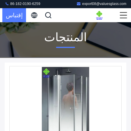
86-182-0190-6259
export08@valuesglass.com
إقتباس
المنتجات