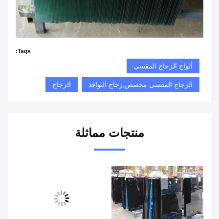
Tags:
ألواح الزجاج المقسى
الزجاج المقسى مخصص,زجاج النوافذ
الزجاج
منتجات مماثلة