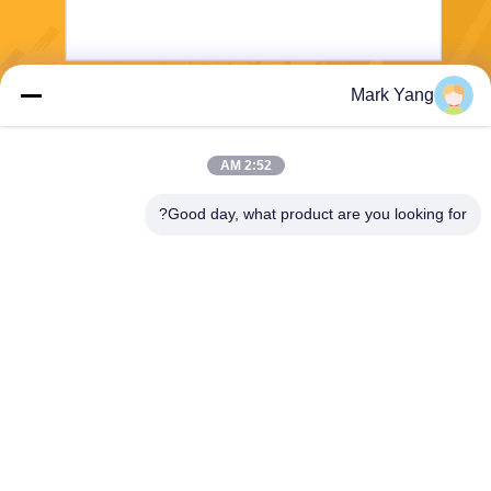
Mark Yang
ارسل
2:52 AM
Good day, what product are you looking for?
SHANGHAI VALUES GLASS CO., LTD
export08@valuesglass.com
86-182-0190-6259
No.2، Lane 688، North Jiang
ju Rd، Pujiang، Minhang، Sh
anghai، China