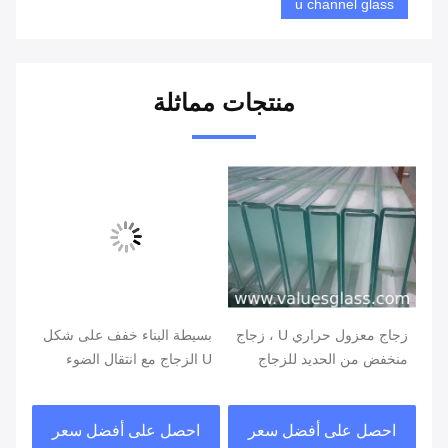
u channel glass
منتجات مماثلة
زجاج معزول حراري U ، زجاج
بسيطة البناء خفف على شكل
سان
ة
منخفض من الحديد للزجاج
U الزجاج مع انتقال الضوء
الخارجي الجدار الديكور
ممتازة
الز
احصل على أفضل سعر
احصل على أفضل سعر
ا