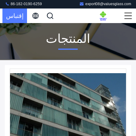
86-182-0190-6259
export08@valuesglass.com
إقتباس
المنتجات