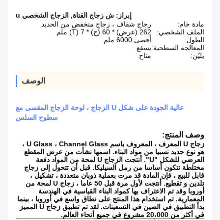
إبراز:
ش زجاج القناة
,
الزجاج الشخصي u
مادة خام:
زجاج شفاف ، زجاج منخفض من الحديد
الملف الشخصي:
262 (عرض) * 60 (ح) * 7 (T) ملم
الطول:
أقصى 6000 ملم
المعالجة السطحية:
يسفع
يليّن:
متاح
الوصف
عالية الجودة على شكل U الزجاج ، لوحة الزجاج المقسى مع
سطوح السلس
وصف المنتج:
زجاج U المعرف ، المعروف باسم U Glass ، Channel Glass ،
هو نوع جديد نسبيا من مواد البناء. اسمها نشأت من عرض المقطع
العرضي للشكل "U". أنتجت الزجاج U لمحة من المواد دفعة
مختلطة تتكون أساسا من رمل السيليكا. قبل أن تتحول إلى زجاج
قابل للبيع ، فإن المادة قد مرت بعملية ذوبان متعددة ، تشكيل ،
تلدين و تقطيع. أنتجت لأول مرة قبل 50 عاما ، زجاج U لمحة من
أوروبا وقد تم الاعتراف بها كمواد البناء القياسية في الهندسة
المعمارية. تم استخدام هذا المنتج على نطاق واسع في أوروبا ، بينما
بدأ التطبيق في الصين في التسعينات. لقد تم تطبيق زجاج U المميز
في أكثر من 20،000 مشروع في جميع أنحاء العالم.