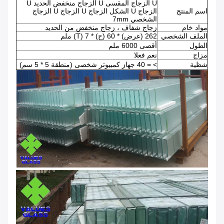
U الزجاج المقسى U الزجاج منخفض الحديد U
اسم المنتج
الزجاج U الشكل الزجاج U الزجاج U الزجاج
الشخصي 7mm
مواد خام
زجاج شفاف ، زجاج منخفض من الحديد
الملف الشخصي
262 (عرض) * 60 (ح) * 7 (T) ملم
الطول
أقصى 6000 ملم
مزاج
نعم فعلا
شظية
> = 40 جهاز كمبيوتر شخصى (منطقة 5 * 5 سم)