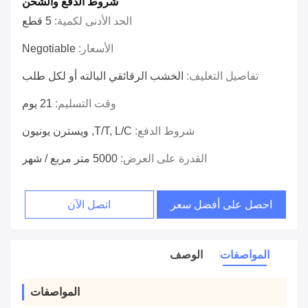
شروط الدفع والشحن
الحد الأدنى لكمية:
5 قطع
الأسعار:
Negotiable
تفاصيل التغليف:
الخشب الرقائقي البالته أو لكل طلب
وقت التسليم:
21 يوم
شروط الدفع:
T/T, L/C, ويسترن يونيون
القدرة على العرض:
5000 متر مربع / شهر
احصل على أفضل سعر
اتصل الآن
المواصفات
الوصف
المواصفات