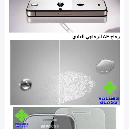
زجاج AF الزجاجي العادي: