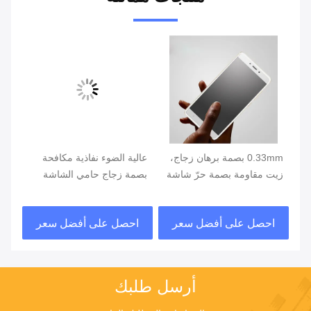
0.33mm بصمة برهان زجاج،
عالية الضوء نفاذية مكافحة
من 
زيت مقاومة بصمة حرّ شاشة
بصمة زجاج حامي الشاشة
بصم
ي
حامي
الم
نانو
احصل على أفضل سعر
احصل على أفضل سعر
ا
أرسل طلبك