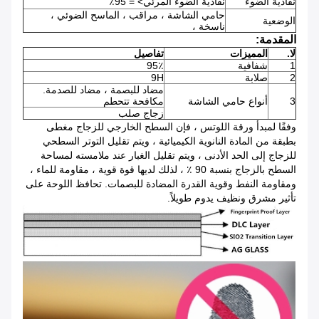
نفاذية الضوء
نفاذية الضوء المرئي> = ​​95٪
حامي الشاشة ، مراقب ، الماسح الضوئي ،
الوضعية
ناسخة ،
المقدمة:
لا.
المميزات
تفاصيل
1
شفافية
95٪
2
صلابة
9H
مضاد للبصمة ، مضاد للصدمة.
3
أنواع حامي الشاشة
مكافحة تتحطم
زجاج صلب
وفقًا لمبدأ ورقة اللوتس ، فإن السطح الخارجي للزجاج مغطى
بطبقة من المادة النانوية الكيميائية ، ويتم تقليل التوتر السطحي
للزجاج إلى الحد الأدنى ، ويتم تقليل الغبار عند ملامسته لمساحة
السطح بالزجاج بنسبة 90 ٪ ، لذلك لديها قوة قوية ، مقاومة للماء ،
ومقاومة النفط وقوية القدرة المضادة للبصمات. تحافظ اللوحة على
تأثير مشرق ونظيف يدوم طويلاً.