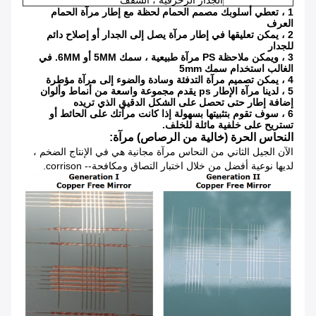
الجدار الزخرفية ، السقف
1 ، تعطي أسلوبك مصمم الحمام لحظة مع إطار مرآة الحمام
العرف
2 ، يمكن تعليقها في إطار مرآة يصل إلى الجدار أو إصلاح دائم
للجدار
3 ، ويمكن ملاحظة PS مرآة طبيعية ، سمك 5MM أو 6MM. في
الغالب استخدام سمك 5mm
4 ، يمكن تصميم مرآة التدفئة وسادة والضوء إلى مرآة مؤطرة
5 ، لدينا مرآة الإطار ps يقدم مجموعة واسعة من أنماط وألوان
إضافة إطار حتى تحصل على الشكل الدقيق الذي تريده
6 ، سوف تقوم بتثبيتها بسهولة إذا كانت مرآتك على الحائط أو
تستريح على خلفية مائلة للخلف.
النحاس الحرة (خالية من الرصاص) مرآة:
الآن الجيل الثاني من النحاس مرآة مجانية هي في الإنتاج الضخم ،
لديها نوعية أفضل من خلال اختبار التصاق ومكافحة-- corrison.