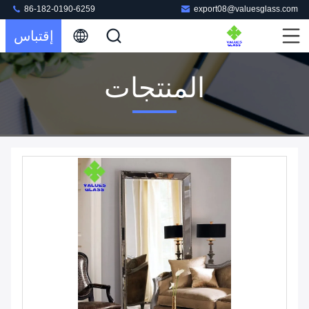
86-182-0190-6259
export08@valuesglass.com
إقتباس
المنتجات