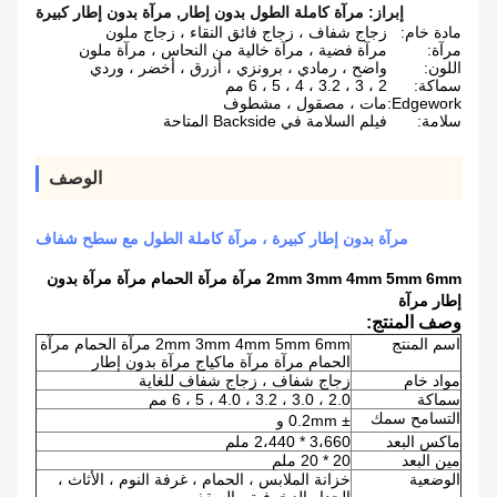
إبراز:
مرآة كاملة الطول بدون إطار
,
مرآة بدون إطار كبيرة
مادة خام:
زجاج شفاف ، زجاج فائق النقاء ، زجاج ملون
مرآة:
مرآة فضية ، مرآة خالية من النحاس ، مرآة ملون
اللون:
واضح ، رمادي ، برونزي ، أزرق ، أخضر ، وردي
سماكة:
2 ، 3 ، 3.2 ، 4 ، 5 ، 6 مم
Edgework:
مات ، مصقول ، مشطوف
سلامة:
فيلم السلامة في Backside المتاحة
الوصف
مرآة بدون إطار كبيرة ، مرآة كاملة الطول مع سطح شفاف
2mm 3mm 4mm 5mm 6mm مرآة مرآة الحمام مرآة مرآة بدون
إطار مرآة
وصف المنتج:
اسم المنتج
2mm 3mm 4mm 5mm 6mm مرآة الحمام مرآة
الحمام مرآة مرآة ماكياج مرآة بدون إطار
مواد خام
زجاج شفاف ، زجاج شفاف للغاية
سماكة
2.0 ، 3.0 ، 3.2 ، 4.0 ، 5 ، 6 مم
التسامح سمك
± 0.2mm و
ماكس البعد
3،660 * 2،440 ملم
مين البعد
20 * 20 ملم
الوضعية
خزانة الملابس ، الحمام ، غرفة النوم ، الأثاث ،