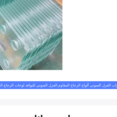
واب العزل الصوتي ألواح الزجاج المقاوم,العزل الصوتي للنوافذ لوحات الزجاج ال