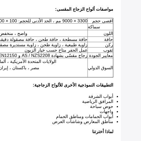
مواصفات ألواح الزجاج المقسى:
اقصى حجم
3300 × 9000 مم ، الحد الأدنى للحجم: 100 × 100 مم
سماكة
اللون
واضح ، منخفض الحديد ، أخضر F ، أزرق
حافة
حافة مسطحة ، حافة طحن ، حافة مصقولة دقيقة
ركن
زاوية طبيعية ، زاوية طحن ، زاوية مستديرة مصق
ثقوب
عمل الحفر متاح حسب خيار الزبون
معايير الجودة
زجاج مقسّى بشهادة AS / NZS2208 و EN12150 و 12600 و SGCC و IGCC و CE و 3C وشهادة مقاومة الحريق
الولايات المتحدة الأمريكية ، ألماني
السوق الدولي
مصر ، باكستان ، إيران ،
التطبيقات النموذجية الأخرى للألواح الزجاجية:
أبواب الشرفة
المرافق الرياضية
حوض سباحة
واجهات
أبواب الحمامات ومناطق الحمام
مناطق المعارض وشاشات العرض
لماذا أخترتنا