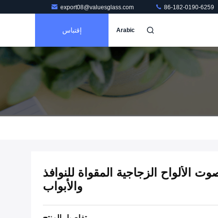
export08@valuesglass.com
86-182-0190-6259
إقتباس
Arabic
وت الألواح الزجاجية المقواة للنوافذ
والأبواب
تفاصيل المنتج