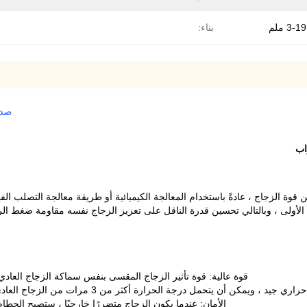
3-19 ملم
بناء:
صدي
اب
ين قوة الزجاج ، عادةً باستخدام المعالجة الكيميائية أو طريقة معالجة التصل
لأولى ، وبالتالي تحسين قدرة الناقل على تعزيز الزجاج نفسه مقاومة ضغط الري
قوة عالية: قوة تأثير الزجاج المقسى بنفس سماكة الزجاج العادي 3 إلى 5 مرات أكثر من الزجاج العادي ، قوة الانحناء 3-5 مر
ة أكثر من 3 مرات من الزجاج العادي ، ويمكنه تحمل تغيرات درجة الحرارة بمقدار 200 درجة مئوية
الأمان: عندما يكون الزجاج متضررًا خارجيًا ، ستصبح الحط