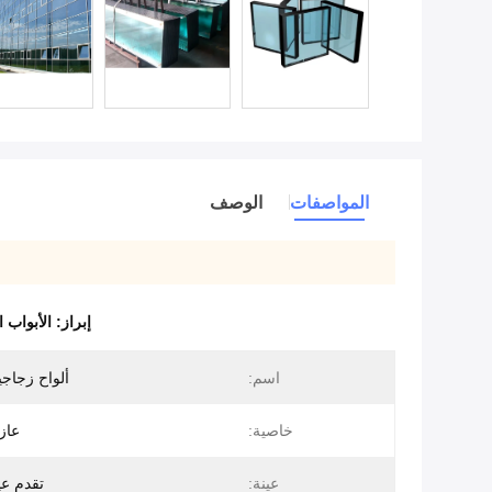
المواصفات
الوصف
إبراز:
الأبواب 
اسم:
ألواح زجاجي
خاصية:
عاز
عينة:
تقدم عي