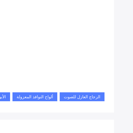
الزجاج العازل للصوت
ألواح النوافذ المعزولة
الأب