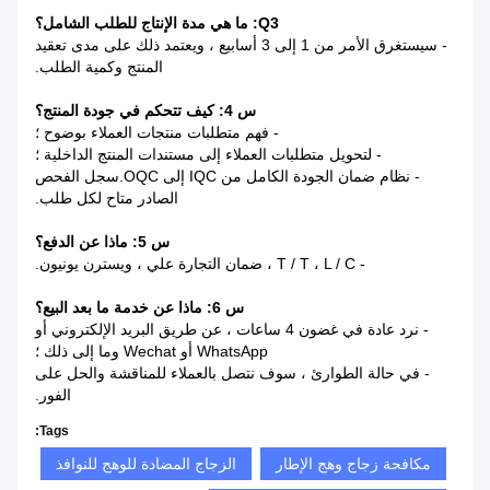
Q3: ما هي مدة الإنتاج للطلب الشامل؟
- سيستغرق الأمر من 1 إلى 3 أسابيع ، ويعتمد ذلك على مدى تعقيد
المنتج وكمية الطلب.
س 4: كيف تتحكم في جودة المنتج؟
- فهم متطلبات منتجات العملاء بوضوح ؛
- لتحويل متطلبات العملاء إلى مستندات المنتج الداخلية ؛
- نظام ضمان الجودة الكامل من IQC إلى OQC.سجل الفحص
الصادر متاح لكل طلب.
س 5: ماذا عن الدفع؟
- T / T ، L / C ، ضمان التجارة علي ، ويسترن يونيون.
س 6: ماذا عن خدمة ما بعد البيع؟
- نرد عادة في غضون 4 ساعات ، عن طريق البريد الإلكتروني أو
WhatsApp أو Wechat وما إلى ذلك ؛
- في حالة الطوارئ ، سوف نتصل بالعملاء للمناقشة والحل على
الفور.
Tags:
مكافحة زجاج وهج الإطار
الزجاج المضادة للوهج للنوافذ