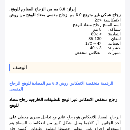
إبراز:
6.0 مم من الزجاج المقاوم للوهج
,
زجاج شبكي غير متوهج 6.0 مم
,
زجاج مقسى مضاد للوهج من روش
الانعكاسية:
<2٪
اسم المنتج:
زجاج مضاد للوهج
سماكة:
8 مم
النفاذية:
> 89٪
لمعان:
35-130
الضباب:
4٪ ~ 17٪
خشونة:
3 ~ 40
مميزات:
انعكاس منخفض
الوصف
الرقمية منخفضة الانعكاس روش 6.0 مم المضادة للوهج الزجاج
المقسى
زجاج منخفض الانعكاس غير الوهج للتطبيقات الخارجية زجاج مضاد
للوهج
الزجاج المضاد للانعكاس هو زجاج عائم مع تداخل بصري مغطى على
أحد الجانبين أو كلاهما يقلل بشكل كبير من انعكاسات السطح.يتم
استخدام إجراء غمر مطور خصيصًا لتطبيق طبقات أكسيد فلز