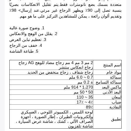
متعددة بسمك بضع نانومترات فقط.يتم تقليل الانعكاسات بصريًا
بنسبة تصل إلى 90٪ ويظهر الزجاج غير مرئي.عند إرسال> 98٪
وتقديم ألوان رائعة ، يمكن للمشاهدين التركيز على ما هو مهم
.
1. وضوح صورة عالية
2. يقلل من الوهج والانعكاس
3. تعظيم تباين العرض
4. خفف من الزجاج
5. طباعة الشاشة
2 مم 3 مم 4 مم زجاج مضاد للوهج AG زجاج
اسم المنتج
زجاج انعكاس منتشر
مواد خام
زجاج شفاف ، زجاج منخفض من الحديد
سماكة
0.7 ~ 6.0 ملم
سماكة التسامح
± 0.2 مم
ماكس البعد
1،270 * 914 ملم
البعد الأدنى
50 * 50 مم
لمعان
35 ~ 110
ضباب
4٪ ~ 17٪
النفاذية
89٪
لوحة اللمس ، الكمبيوتر اللوحي ، العسكري
وإلكترونيات الطيران ، إطار الصورة ، أجهزة
تطبيق
الصراف الآلي ، كشك ، شاشة عرض السيارة ،
شاشة تلفزيون