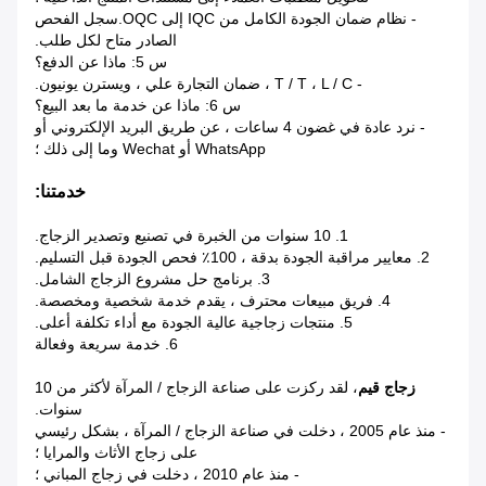
- نظام ضمان الجودة الكامل من IQC إلى OQC.سجل الفحص
الصادر متاح لكل طلب.
س 5: ماذا عن الدفع؟
- T / T ، L / C ، ضمان التجارة علي ، ويسترن يونيون.
س 6: ماذا عن خدمة ما بعد البيع؟
- نرد عادة في غضون 4 ساعات ، عن طريق البريد الإلكتروني أو
WhatsApp أو Wechat وما إلى ذلك ؛
خدمتنا:
1. 10 سنوات من الخبرة في تصنيع وتصدير الزجاج.
2. معايير مراقبة الجودة بدقة ، 100٪ فحص الجودة قبل التسليم.
3. برنامج حل مشروع الزجاج الشامل.
4. فريق مبيعات محترف ، يقدم خدمة شخصية ومخصصة.
5. منتجات زجاجية عالية الجودة مع أداء تكلفة أعلى.
6. خدمة سريعة وفعالة
زجاج قيم
، لقد ركزت على صناعة الزجاج / المرآة لأكثر من 10
سنوات.
- منذ عام 2005 ، دخلت في صناعة الزجاج / المرآة ، بشكل رئيسي
على زجاج الأثاث والمرايا ؛
- منذ عام 2010 ، دخلت في زجاج المباني ؛