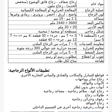
زجاج شفاف ، زجاج فائق الوضوح (منخفض
مواد خام
الحديد) ، زجاج ملون
عملية الزجاج
المعالجة الحرارية أو المعالجة الكيميائية
لون الزجاج
واضح ، أزرق ، أخضر ، برونزي ، رمادي وغيرها
سماكة
2.1 مم - 19 مم
ماكس البعد
3660 × 2440 ملم
البعد الأدنى
20 × 20 ملم
شكل زجاجي
مسطحة أو منحنية / منحنية
جزء (المنطقة 5 *
T <= 3 مم ، جزء> = 30 قطعة ؛4 مم <= T <=
5 سم)
12 مم ، جزء> = 40 قطعة
مقاومة الصدمات
5 ~ 7 مرات من الزجاج الملدن
مقاوم للحرارة
صدمة حرارية عند حوالي 300 درجة مئوية
تحمل الضغط
3 ~ 5 مرات من الزجاج الملدن
ثقوب أو انقطاع
مطلوب رسم أو رسم
طباعة
متاح لكل طلب
تطبيقات الألواح الزجاجية:
قواطع للمنازل والمكاتب والفنادق والمباني التجارية الأخرى
زجاج ساتر وواجهات
الأبواب والنوافذ
أبواب دش بدون إطار
زجاج كوة ، سلالم زجاجية ، مصاعد زجاجية
طاولات زجاج
رفوف وخزائن زجاجية
زجاج المواقد
لوحات زخرفية زجاجية أخرى في التصميم الداخلي