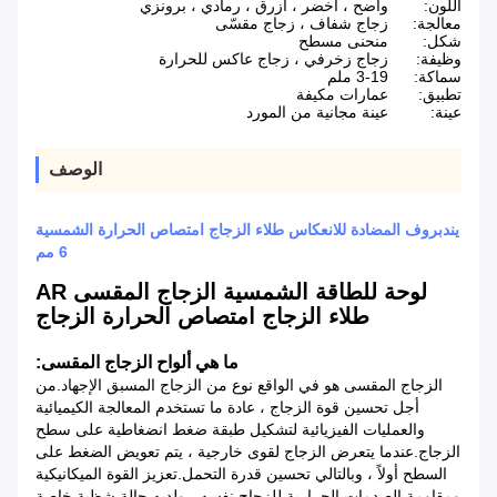
اللون:
واضح ، أخضر ، أزرق ، رمادي ، برونزي
معالجة:
زجاج شفاف ، زجاج مقسّى
شكل:
منحنى مسطح
وظيفة:
زجاج زخرفي ، زجاج عاكس للحرارة
سماكة:
3-19 ملم
تطبيق:
عمارات مكيفة
عينة:
عينة مجانية من المورد
الوصف
يندبروف المضادة للانعكاس طلاء الزجاج امتصاص الحرارة الشمسية
6 مم
لوحة للطاقة الشمسية الزجاج المقسى AR
طلاء الزجاج امتصاص الحرارة الزجاج
ما هي ألواح الزجاج المقسى:
الزجاج المقسى هو في الواقع نوع من الزجاج المسبق الإجهاد.من
أجل تحسين قوة الزجاج ، عادة ما تستخدم المعالجة الكيميائية
والعمليات الفيزيائية لتشكيل طبقة ضغط انضغاطية على سطح
الزجاج.عندما يتعرض الزجاج لقوى خارجية ، يتم تعويض الضغط على
السطح أولاً ، وبالتالي تحسين قدرة التحمل.تعزيز القوة الميكانيكية
ومقاومة الصدمات الحرارية للزجاج نفسه ، ولديه حالة شظية خاصة