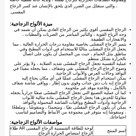
، والتي ستقلل من الضرر الذي يلحق بالإنسان عند كسر الزجاج
المقسى.
ميزة الألواح الزجاجية:
الزجاج المقسى أقوى بكثير من الزجاج العادي.يمكن أن تصمد في
وجه الرياح القوية ، والتأثير المباشر من الضربات والمطبات ،
والانفجارات الطفيفة.
يتميز الزجاج المقسّى بخاصية مقاومة درجات الحرارة العالية ، مما
يجعل الزجاج المقسّى مثاليًا للاستخدام في أدوات المطبخ وفي
مناطق مثل الحمام ، حيث من المحتمل أن يكون على اتصال
بالحرارة بشكل منتظم.
عملية التقسية تجعل الزجاج المقسّى شديد الصلابة ، ولا يؤثر على
وضوح الزجاج.الزجاج المقسّى نقي وشفاف ، مما يجعله مفيدًا في
النوافذ وحالات العرض والأبواب الزجاجية.
يمكن استخدام الزجاج المقسّى عمليًا في أي مكان يحتاج إليه
الزجاج.إنه باب دش جذاب وقوي بدون إطار ، وواقي شاشة شفاف
بالكامل ، وقاعدة موقد غير ملحومة.
كما أن عملية التصنيع التي تجعل الزجاج المقسّى صعبًا حرارياً يجعله
مقاومًا للخدش.هذا يجعل الزجاج المقسّى مادة مثالية للأبواب
الزجاجية وأدوات المطبخ وواقيات الشاشة المحمولة والنوافذ.
يمكن أن يكون الزجاج المقسّى نقيًا ، ومتجمدًا ، ومنقوشًا ، وملطخًا
، ومنقوشًا.إنه متوفر في مجموعة من الأنماط والتصاميم لتناسب
احتياجاتك.
مواصفات الألواح الزجاجية:
لوحة للطاقة الشمسية الزجاج المقسى AR طلاء
اسم المنتج
الزجاج امتصاص الحرارة الزجاج