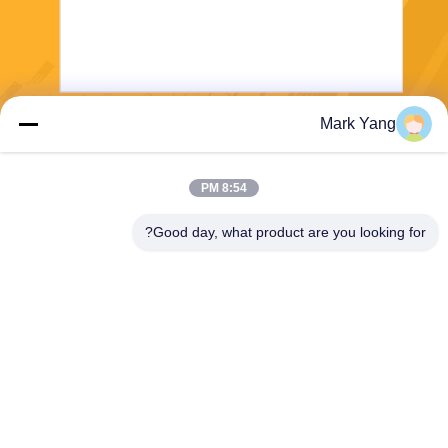
Mark Yang
ارسل
8:54 PM
Good day, what product are you looking for?
SHANGHAI VALUES GLASS CO., LTD
export08@valuesglass.com
86-182-0190-6259
No.2، Lane 688، North Jiang
ju Rd، Pujiang، Minhang، Sh
anghai، China