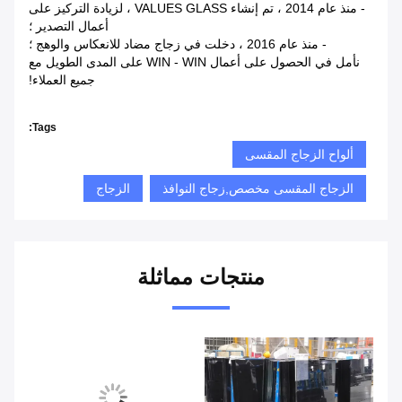
- منذ عام 2014 ، تم إنشاء VALUES GLASS ، لزيادة التركيز على
أعمال التصدير ؛
- منذ عام 2016 ، دخلت في زجاج مضاد للانعكاس والوهج ؛
نأمل في الحصول على أعمال WIN - WIN على المدى الطويل مع
جميع العملاء!
Tags:
ألواح الزجاج المقسى
الزجاج المقسى مخصص,زجاج النوافذ
الزجاج
منتجات مماثلة