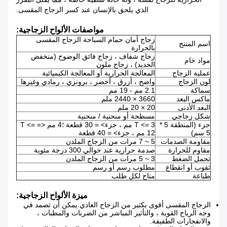
الذي يلحق بالإنسان عند كسر الزجاج المقسى.
مواصفات الألواح الزجاجية:
زجاج أمان حمام السباحة الزجاج المقسى
اسم المنتج
بالحرارة
زجاج شفاف ، زجاج فائق الوضوح (منخفض
مواد خام
الحديد) ، زجاج ملون
عملية الزجاج
المعالجة الحرارية أو المعالجة الكيميائية
لون الزجاج
واضح ، أزرق ، أخضر ، برونزي ، رمادي وغيرها
سماكة
2.1 مم - 19 مم
ماكس البعد
3660 × 2440 ملم
البعد الأدنى
20 × 20 ملم
شكل زجاجي
مسطحة أو منحنية / منحنية
جزء (المنطقة 5 *
T <= 3 مم ، جزء> = 30 قطعة ؛4 مم <= T <=
5 سم)
12 مم ، جزء> = 40 قطعة
مقاومة الصدمات
5 ~ 7 مرات من الزجاج الملدن
مقاوم للحرارة
صدمة حرارية عند حوالي 300 درجة مئوية
تحمل الضغط
3 ~ 5 مرات من الزجاج الملدن
ثقوب أو انقطاع
مطلوب رسم أو رسم
طباعة
متاح لكل طلب
ميزة الألواح الزجاجية:
الزجاج المقسى أقوى بكثير من الزجاج العادي.يمكن أن تصمد في
وجه الرياح القوية ، والتأثير المباشر من الضربات والمطبات ،
والانفجارات الطفيفة.