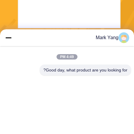
Mark Yang
ارسل
4:49 PM
Good day, what product are you looking for?
SHANGHAI VALUES GLASS CO., LTD
export08@valuesglass.com
86-182-0190-6259
No.2، Lane 688، North Jiang
ju Rd، Pujiang، Minhang، Sh
anghai، China