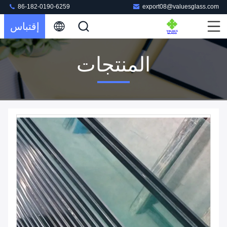
86-182-0190-6259
export08@valuesglass.com
إقتباس
المنتجات