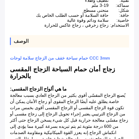
تقنية:
تلطيف وطلاء
سماكة:
3-19 ملم
شكل:
منحنى مسطح
حافة:
حافة السلامة أو حسب الطلب الخاص بك
خاصية:
سلامة ودائم وقوة عالية
الاستخدام:
زجاج زخرفي ، زجاج عاكس للحرارة
الوصف
CCC 3mm حمام سباحة خفف من الزجاج سلامة لوحات
زجاج أمان حمام السباحة الزجاج المقسى
بالحرارة
ما هي ألواح الزجاج المقسى:
يُصنع الزجاج المقسّى أقوى بكثير من الزجاج العادي بسبب معالجة
خاصة.يطلق عليه أيضًا الزجاج المقوى أو زجاج الأمان.يمكن أن
تكون قوة الزجاج المقسى أو الزجاج المقسى أقوى بخمس مرات
من الزجاج الترتيبي.يعتبر إجراء تحويل الزجاج إلى زجاج مقسى أو
زجاج مقسّى معالجة حرارية قبل كل شيء.يسخن الزجاج حتى أكثر
من 600 درجة مئوية.ثم يتم تبريده بسرعة كبيرة مما يؤدي إلى
انكماش الزجاج.إنه يعزز القوة الميكانيكية ومقاومة الصدمات
الحرارية للزجاج نفسه ، وله حالة شظية خاصة ، مما يقلل الضرر