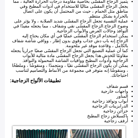
يتميز الزجاج المقسّى بخاصية مقاومة درجات الحرارة العالية ، مما
يجعل الزجاج المقسّى مثاليًا للاستخدام في أدوات المطبخ وفي
مناطق مثل الحمام ، حيث من المحتمل أن يكون على اتصال
بالحرارة بشكل منتظم.
عملية التقسية تجعل الزجاج المقسّى شديد الصلابة ، ولا يؤثر على
وضوح الزجاج.الزجاج المقسّى نقي وشفاف ، مما يجعله مفيدًا في
النوافذ وحالات العرض والأبواب الزجاجية.
يمكن استخدام الزجاج المقسّى عمليًا في أي مكان يحتاج إليه
الزجاج.إنه باب دش جذاب وقوي بدون إطار ، وواقي شاشة شفاف
بالكامل ، وقاعدة موقد غير ملحومة.
كما أن عملية التصنيع التي تجعل الزجاج المقسّى صعبًا حرارياً يجعله
مقاومًا للخدش.هذا يجعل الزجاج المقسّى مادة مثالية للأبواب
الزجاجية وأدوات المطبخ وواقيات الشاشة المحمولة والنوافذ.
يمكن أن يكون الزجاج المقسّى نقيًا ، ومتجمدًا ، ومنقوشًا ، وملطخًا
، ومنقوشًا.إنه متوفر في مجموعة من الأنماط والتصاميم لتناسب
احتياجاتك.
تطبيقات الألواح الزجاجية:
قسم شفاف
واجهات خارجية
المناور
أبواب ونوافذ زجاجية
الدرابزينات الزجاجية
خزائن زجاجية
باكسبلاش زجاج المطبخ
أرفف زجاجية