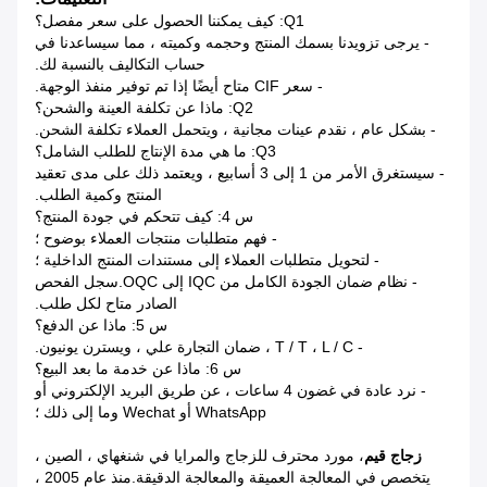
Q1: كيف يمكننا الحصول على سعر مفصل؟
- يرجى تزويدنا بسمك المنتج وحجمه وكميته ، مما سيساعدنا في
حساب التكاليف بالنسبة لك.
- سعر CIF متاح أيضًا إذا تم توفير منفذ الوجهة.
Q2: ماذا عن تكلفة العينة والشحن؟
- بشكل عام ، نقدم عينات مجانية ، ويتحمل العملاء تكلفة الشحن.
Q3: ما هي مدة الإنتاج للطلب الشامل؟
- سيستغرق الأمر من 1 إلى 3 أسابيع ، ويعتمد ذلك على مدى تعقيد
المنتج وكمية الطلب.
س 4: كيف تتحكم في جودة المنتج؟
- فهم متطلبات منتجات العملاء بوضوح ؛
- لتحويل متطلبات العملاء إلى مستندات المنتج الداخلية ؛
- نظام ضمان الجودة الكامل من IQC إلى OQC.سجل الفحص
الصادر متاح لكل طلب.
س 5: ماذا عن الدفع؟
- T / T ، L / C ، ضمان التجارة علي ، ويسترن يونيون.
س 6: ماذا عن خدمة ما بعد البيع؟
- نرد عادة في غضون 4 ساعات ، عن طريق البريد الإلكتروني أو
WhatsApp أو Wechat وما إلى ذلك ؛
زجاج قيم
، مورد محترف للزجاج والمرايا في شنغهاي ، الصين ،
يتخصص في المعالجة العميقة والمعالجة الدقيقة.منذ عام 2005 ،