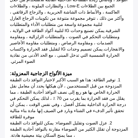
الجمع بين الطلاءات Low-E ، والنظارات الملونة ، والطلاءات
العاكسة ، والأنماط ذات الشاشة الحريرية ، والزجاج الرقائقي ،
وأكثر من ذلك ، تتوفر مجموعة متنوعة من تكوينات الزجاج العازل
لتلبية مجموعة واسعة من متطلبات الأداء والمتطلبات
الشرقية.يمكن تصنيع وحدات IG لتلبية أكواد الطاقة في الولاية ،
ومتطلبات التحكم في الصوت ، والمتطلبات الزلزالية ، ومقاومة
الصدمات ، ومقاومة الرصاص ، ومتطلبات مقاومة الأعاصير
والانفجارات.يمكن تصميم وحدات IG لتقليل فقد الحرارة واكتساب
الحرارة الشمسية التي تدخل المبنى ، مع الحد الأدنى من نفاذية
الضوء المرئي.
ميزة الألواح الزجاجية المعزولة:
1. توفير الطاقة: هذا هو السبب الأكبر لاختيار النوافذ ذات الطبقة
المزدوجة من قبل المستخدمين ، لأن هيكلها يحدد أن معامل نقل
الحرارة الخاص بها هو ربع إلى نصف النوافذ أحادية الطبقة ، مما
يقلل من فقد الحرارة بما يقرب من 70 ٪ ، لذلك يمكن التحكم في
درجة الحرارة الداخلية بشكل أفضل ، وفي نفس الوقت ، يمكن أن
تحقق تأثير الدفء في الشتاء وبارد في الصيف.إنها مادة بناء مثالية
موفرة للطاقة
2. عزل الصوت وتقليل الضوضاء: يمكن للنوافذ ذات الطبقة
المزدوجة أن تقلل الكثير من الضوضاء مقارنة بالنوافذ أحادية الطبقة
، مما يمنح السكان بيئة معيشية هادئة.