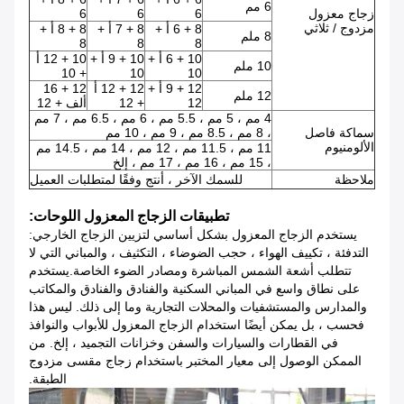
6 مم
زجاج معزول
6
6
6
مزدوج / ثلاثي
8 + 6 أ +
8 + 7 أ +
8 + 8 أ +
8 ملم
8
8
8
10 + 6 أ +
10 + 9 أ +
10 + 12 أ
10 ملم
+ 10
10
10
12 + 9 أ +
12 + 12 أ
12 + 16
12 ملم
12
+ 12
ألف + 12
4 مم ، 5 مم ، 5.5 مم ، 6 مم ، 6.5 مم ، 7 مم
سماكة فاصل
، 8 مم ، 8.5 مم ، 9 مم ، 10 مم
الألومنيوم
11 مم ، 11.5 مم ، 12 مم ، 14 مم ، 14.5 مم
، 15 مم ، 16 مم ، 17 مم ، إلخ
ملاحظة
للسمك الآخر ، أنتج وفقًا لمتطلبات العميل
تطبيقات الزجاج المعزول
اللوحات:
يستخدم الزجاج المعزول بشكل أساسي لتزيين الزجاج الخارجي:
التدفئة ، تكييف الهواء ، حجب الضوضاء ، التكثيف ، والمباني التي لا
تتطلب أشعة الشمس المباشرة ومصادر الضوء الخاصة.يستخدم
على نطاق واسع في المباني السكنية والفنادق والفنادق والمكاتب
والمدارس والمستشفيات والمحلات التجارية وما إلى ذلك. ليس هذا
فحسب ، بل يمكن أيضًا استخدام الزجاج المعزول للأبواب والنوافذ
في القطارات والسيارات والسفن وخزانات التجميد ، إلخ. من
الممكن الوصول إلى معيار المختبر باستخدام زجاج مقسى مزدوج
الطبقة.