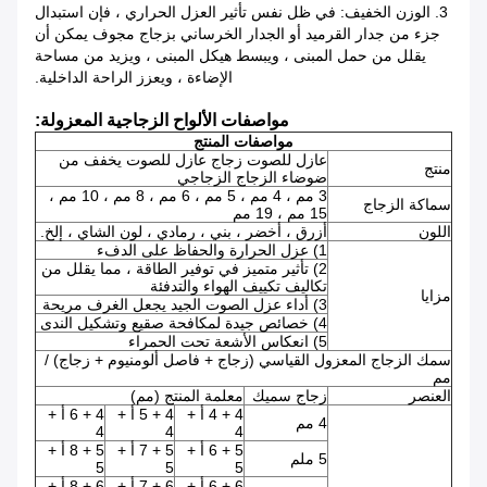
3. الوزن الخفيف: في ظل نفس تأثير العزل الحراري ، فإن استبدال
جزء من جدار القرميد أو الجدار الخرساني بزجاج مجوف يمكن أن
يقلل من حمل المبنى ، ويبسط هيكل المبنى ، ويزيد من مساحة
الإضاءة ، ويعزز الراحة الداخلية.
مواصفات الألواح الزجاجية المعزولة:
مواصفات المنتج
عازل للصوت زجاج عازل للصوت يخفف من
منتج
ضوضاء الزجاج الزجاجي
3 مم ، 4 مم ، 5 مم ، 6 مم ، 8 مم ، 10 مم ،
سماكة الزجاج
15 مم ، 19 مم
اللون
أزرق ، أخضر ، بني ، رمادي ، لون الشاي ، إلخ.
1) عزل الحرارة والحفاظ على الدفء
2) تأثير متميز في توفير الطاقة ، مما يقلل من
تكاليف تكييف الهواء والتدفئة
مزايا
3) أداء عزل الصوت الجيد يجعل الغرف مريحة
4) خصائص جيدة لمكافحة صقيع وتشكيل الندى
5) انعكاس الأشعة تحت الحمراء
سمك الزجاج المعزول القياسي (زجاج + فاصل ألومنيوم + زجاج) /
مم
العنصر
زجاج سميك
معلمة المنتج (مم)
4 + 4 أ +
4 + 5 أ +
4 + 6 أ +
4 مم
4
4
4
5 + 6 أ +
5 + 7 أ +
5 + 8 أ +
5 ملم
5
5
5
6 + 6 أ +
6 + 7 أ +
6 + 8 أ +