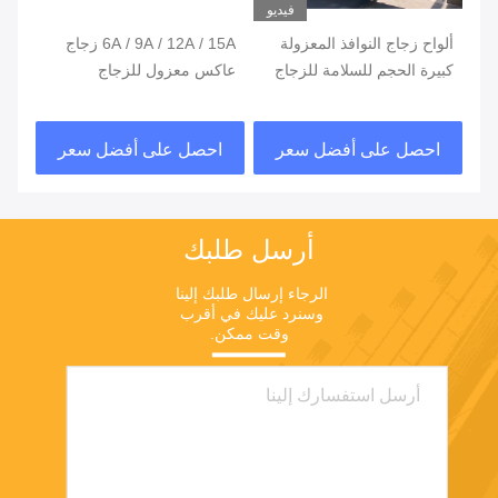
فيديو
ألواح زجاج النوافذ المعزولة
6A / 9A / 12A / 15A زجاج
وحد
ج
كبيرة الحجم للسلامة للزجاج
عاكس معزول للزجاج
للت
الأمامي
الزجاجي المجوف IGU
UG
احصل على أفضل سعر
احصل على أفضل سعر
ا
أرسل طلبك
الرجاء إرسال طلبك إلينا 
وسنرد عليك في أقرب 
وقت ممكن.