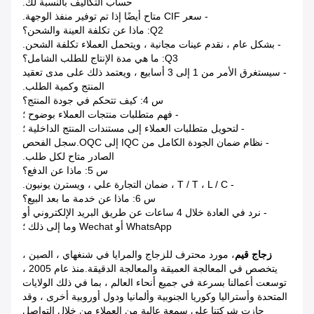
حساب التكاليف بالنسبة لك.
- سعر CIF متاح أيضًا إذا تم توفير منفذ الوجهة.
Q2: ماذا عن تكلفة العينة والشحن؟
- بشكل عام ، نقدم عينات مجانية ، ويتحمل العملاء تكلفة الشحن.
Q3: ما هي مدة الإنتاج للطلب الشامل؟
- سيستغرق الأمر من 1 إلى 3 أسابيع ، ويعتمد ذلك على مدى تعقيد
المنتج وكمية الطلب.
س 4: كيف تتحكم في جودة المنتج؟
- فهم متطلبات منتجات العملاء بوضوح ؛
- لتحويل متطلبات العملاء إلى مستندات المنتج الداخلية ؛
- نظام ضمان الجودة الكامل من IQC إلى OQC.سجل الفحص
الصادر متاح لكل طلب.
س 5: ماذا عن الدفع؟
- T / T ، L / C ، ضمان التجارة علي ، ويسترن يونيون.
س 6: ماذا عن خدمة ما بعد البيع؟
- نرد في العادة خلال 4 ساعات عن طريق البريد الإلكتروني أو
WhatsApp أو Wechat وما إلى ذلك ؛
زجاج قيم
، مورد محترف للزجاج والمرايا في شنغهاي ، الصين ،
يتخصص في المعالجة العميقة والمعالجة الدقيقة.منذ عام 2005 ،
توسعت أعمالنا بسرعة في جميع أنحاء العالم ، بما في ذلك الولايات
المتحدة وأستراليا وكوريا الجنوبية وألمانيا ودول أوروبية أخرى ، وقد
حازت شركتنا على سمعة عالية من العملاء من خلال التواصل