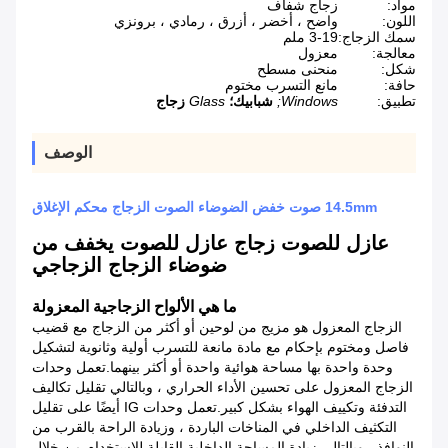
مواد:
زجاج شفاف
اللون:
واضح ، أخضر ، أزرق ، رمادي ، برونزي
سمك الزجاج:
3-19 ملم
معالجة:
معزول
شكل:
منحنى مسطح
حافة:
مانع التسرب مختوم
تطبيق:
Windows;
شبابيك؛
Glass
زجاج
الوصف
14.5mm صوت خفض الضوضاء الصوت الزجاج محكم الإغلاق
عازل للصوت زجاج عازل للصوت يخفف من
ضوضاء الزجاج الزجاجي
ما هي الألواح الزجاجية المعزولة
الزجاج المعزول هو مزيج من لوحين أو أكثر من الزجاج مع قضيب
فاصل ومختوم بإحكام مع مادة مانعة للتسرب أولية وثانوية لتشكيل
وحدة واحدة بها مساحة هوائية واحدة أو أكثر بينهما.تعمل وحدات
الزجاج المعزول على تحسين الأداء الحراري ، وبالتالي تقليل تكاليف
التدفئة وتكييف الهواء بشكل كبير.تعمل وحدات IG أيضًا على تقليل
التكثيف الداخلي في المناخات الباردة ، وزيادة الراحة بالقرب من
النوافذ ، وبالتالي زيادة المساحة الداخلية القابلة للاستخدام.من خلال