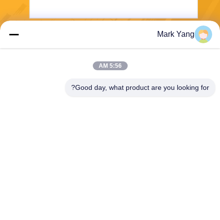
Mark Yang
ارسل
5:56 AM
Good day, what product are you looking for?
SHANGHAI VALUES GLASS CO., LTD
export08@valuesglass.com
86-182-0190-6259
No.2، Lane 688، North Jiang
ju Rd، Pujiang، Minhang، Sh
anghai، China