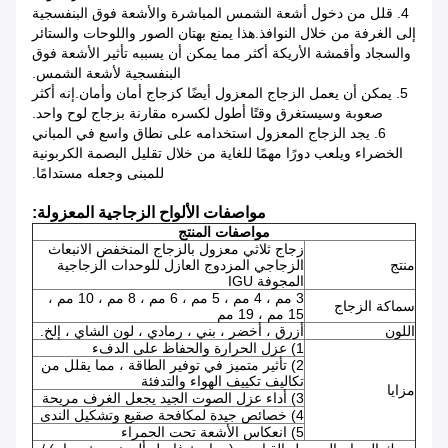
4. قلل من دخول أشعة الشمس المباشرة والأشعة فوق البنفسجية
إلى الغرفة من خلال النوافذ.هذا يمنع بهتان الصور واللوحات والستائر
والسجاد وأقمشة الأريكة أكثر مما يمكن أن يسببه تأثير الأشعة فوق
البنفسجية لأشعة الشمس.
5. يمكن أن يعمل الزجاج المعزول أيضًا كزجاج أمان وأمان.إنه أكثر
صعوبة وسيستغرق وقتًا أطول لكسره مقارنة بزجاج لوح واحد.
6. يجد الزجاج المعزول استخدامه على نطاق واسع في المباني
الخضراء ويلعب دورًا مهمًا للغاية من خلال تقليل البصمة الكربونية
للمبنى وجعله مستدامًا.
مواصفات الألواح الزجاجية المعزولة:
مواصفات المنتج
زجاج ثلاثي معزول بالزجاج المنخفض الانبعاث
منتج
الزجاجي المزدوج العازل للوحدات الزجاجية
المجوفة IGU
3 مم ، 4 مم ، 5 مم ، 6 مم ، 8 مم ، 10 مم ،
سماكة الزجاج
15 مم ، 19 مم
اللون
أزرق ، أخضر ، بني ، رمادي ، لون الشاي ، إلخ.
1) عزل الحرارة والحفاظ على الدفء
2) تأثير متميز في توفير الطاقة ، مما يقلل من
تكاليف تكييف الهواء والتدفئة
مزايا
3) أداء عزل الصوت الجيد يجعل الغرف مريحة
4) خصائص جيدة لمكافحة صقيع وتشكيل الندى
5) انعكاس الأشعة تحت الحمراء