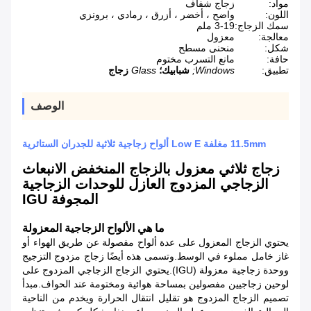
مواد:
زجاج شفاف
اللون:
واضح ، أخضر ، أزرق ، رمادي ، برونزي
سمك الزجاج:
3-19 ملم
معالجة:
معزول
شكل:
منحنى مسطح
حافة:
مانع التسرب مختوم
تطبيق:
Windows;
شبابيك؛
Glass
زجاج
الوصف
11.5mm مغلفة Low E ألواح زجاجية ثلاثية للجدران الستائرية
زجاج ثلاثي معزول بالزجاج المنخفض الانبعاث
الزجاجي المزدوج العازل للوحدات الزجاجية
المجوفة IGU
ما هي الألواح الزجاجية المعزولة
يحتوي الزجاج المعزول على عدة ألواح مفصولة عن طريق الهواء أو
غاز خامل مملوء في الوسط.وتسمى هذه أيضًا زجاج مزدوج التزجيج
ووحدة زجاجية معزولة (IGU).يحتوي الزجاج الزجاجي المزدوج على
لوحين زجاجيين مفصولين بمساحة هوائية ومختومة عند الحواف.مبدأ
تصميم الزجاج المزدوج هو تقليل انتقال الحرارة ويخدم من الناحية