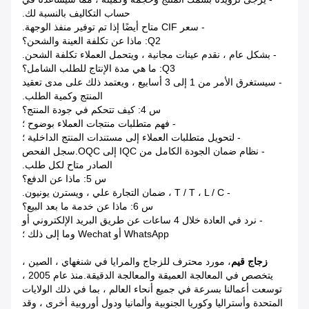
حساب التكاليف بالنسبة لك.
- سعر CIF متاح أيضًا إذا تم توفير منفذ الوجهة.
Q2: ماذا عن تكلفة العينة والشحن؟
- بشكل عام ، نقدم عينات مجانية ، ويتحمل العملاء تكلفة الشحن.
Q3: ما هي مدة الإنتاج للطلب الشامل؟
- سيستغرق الأمر من 1 إلى 3 أسابيع ، ويعتمد ذلك على مدى تعقيد
المنتج وكمية الطلب.
س 4: كيف تتحكم في جودة المنتج؟
- فهم متطلبات منتجات العملاء بوضوح ؛
- لتحويل متطلبات العملاء إلى مستندات المنتج الداخلية ؛
- نظام ضمان الجودة الكامل من IQC إلى OQC.سجل الفحص
الصادر متاح لكل طلب.
س 5: ماذا عن الدفع؟
- T / T ، L / C ، ضمان التجارة علي ، ويسترن يونيون.
س 6: ماذا عن خدمة ما بعد البيع؟
- نرد في العادة خلال 4 ساعات عن طريق البريد الإلكتروني أو
WhatsApp أو Wechat وما إلى ذلك ؛
زجاج قيم
، مورد محترف للزجاج والمرايا في شنغهاي ، الصين ،
يتخصص في المعالجة العميقة والمعالجة الدقيقة.منذ عام 2005 ،
توسعت أعمالنا بسرعة في جميع أنحاء العالم ، بما في ذلك الولايات
المتحدة وأستراليا وكوريا الجنوبية وألمانيا ودول أوروبية أخرى ، وقد