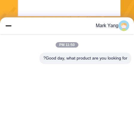
Mark Yang
ارسل
11:50 PM
Good day, what product are you looking for?
SHANGHAI VALUES GLASS CO., LTD
export08@valuesglass.com
86-182-0190-6259
No.2، Lane 688، North Jiang
ju Rd، Pujiang، Minhang، Sh
anghai، China