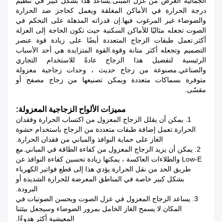
الجمالية الغرض من عزل المبنى.يساعد هذا بشكل كبير في تنظيم
درجة الحرارة في الأماكن المغلقة ويعمل كحاجز ضد الحرارة
والضوضاء غير المرغوب فيها.إن قدراته المذهلة على التحكم في
الصوت تجعله مثاليًا للأماكن السكنية حيث تكون الحاجة إلى العزلة
أكثر.تعمل طبقات الزجاج المتعددة أيضًا على زيادة قوة عنصر
التصميم وتجعله أكثر متانة وقوة.القوة المتزايدة هي أحد الأسباب
الرئيسية لتفضيل هذا الزجاج عادةً للاستخدام التجاري
والصناعي.مصنوعة من زجاج حديث ، وحدات زجاجية معزولة
متوفرة بسماكات متعددة ويمكن تصنيعها من زجاج مصفح أو
مقسّى.
مميزات الألواح الزجاجية المعزولة:
1. يمكن أن يقلل الزجاج المعزول من اكتساب الحرارة وفقدان
الحرارة.تعمل إضافة طبقات متعددة من الزجاج باستخدام حشوة
الغاز على حماية النوافذ والمباني من فقدان الحرارة.
2. يمكن أن يزيد الزجاج المعزول من كفاءة الطاقة في المباني.مع
Low-E والطلاءات العاكسة ، يمكنها زيادة تحسين كفاءة النوافذ عن
طريق الحد من نقل الحرارة.يؤدي هذا إلى قطع فواتير الكهرباء
بشكل كبير خاصة في المناطق المعرضة للحرارة الشديدة أو
البرودة.
3. يساعد الزجاج المعزول في عزل الصوت ويحسن الصوتيات في
المكان.لا يسمح الغاز الخامل بمرور الضوضاء وسيجعل بيئتنا
المعيشية أكثر هدوءًا.