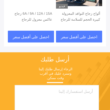
فيديو
ألواح زجاج النوافذ المعزولة
6A / 9A / 12A / 15A زجاج
وحد
ج
كبيرة الحجم للسلامة للزجاج
عاكس معزول للزجاج
للت
الأمامي
الزجاجي المجوف IGU
UG
احصل على أفضل سعر
احصل على أفضل سعر
ا
أرسل طلبك
الرجاء إرسال طلبك إلينا 
وسنرد عليك في أقرب 
وقت ممكن.