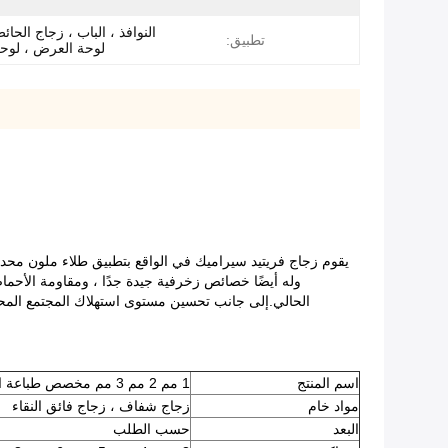
النوافذ ، الباب ، زجاج الحائ
تطبيق:
لوحة العرض ، لوح
يقوم زجاج فريتيد سيراميك في الواقع بتطبيق طلاء ملون مح
وله أيضًا خصائص زخرفية جيدة جدًا ، ومقاومة الأحما
الحالي.إلى جانب تحسين مستوى استهلاك المجتمع المحلي
اسم المنتج
1 مم 2 مم 3 مم مخصص طباعة الشاشة الحريرية الزجاج المقسى للوحة اللمس
مواد خام
زجاج شفاف ، زجاج فائق النقاء
البعد
حسب الطلب