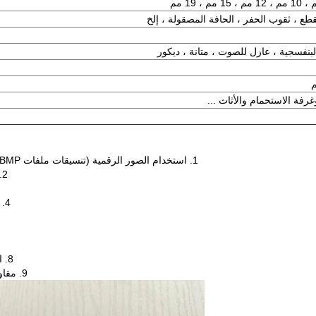
طع ، ثقوب الحفر ، الحافة المصقولة ، إلخ
بنفسجية ، عازل للصوت ، متانة ، ديكور
رفة الاستحمام والأثاث ...
1. استخدام الصور الرقمية (تنسيقات ملفات PDF ، EPS ، PSD ، AI ، CDR ، TIF ، JPG ، DWG ، DXF ، BMP)
2. التحرير والتحكم في العملية عن طريق مصمم رسومات داخلي
4. ألوان مخبوزة بشكل دائم في الزجاج بعد مرحلة الإجهاد المسبق
8. التقسية إما إلى زجاج مقوى بالحرارة أو زجاج أمان مقوى حرارياً
9. مقاومة للأشعة فوق البنفسجية ، ومقاومة للخدش ، ومقاومة للتآكل