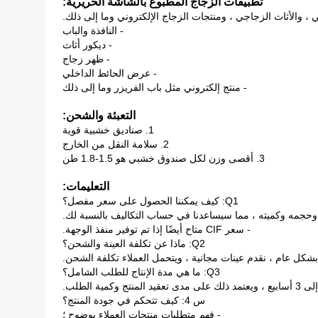
تطبيقات الزجاج المطبوع بالشاشة الحريرية:
 والأثاث الزجاجي ، ومنتجات الزجاج الإلكتروني وما إلى ذلك.
- النافذة والباب
- ديكور أثاث
- ظهر زجاج
- عرض الحائط الداخلي
- منتج إلكتروني مثل باب الفريزر وما إلى ذلك
التعبئة والشحن:
1. صناديق خشبية قوية
2. سلامة النقل من الخارج
3. أقصى وزن لكل صندوق خشبي هو 1.5-1.8 طن
التعليمات:
Q1: كيف يمكننا الحصول على سعر مفصل؟
 وحجمه وكميته ، مما سيساعدنا في حساب التكاليف بالنسبة لك.
- سعر CIF متاح أيضًا إذا تم توفير منفذ الوجهة.
Q2: ماذا عن تكلفة العينة والشحن؟
بشكل عام ، نقدم عينات مجانية ، ويتحمل العملاء تكلفة الشحن.
Q3: ما هي مدة الإنتاج للطلب الشامل؟
س 4: كيف تتحكم في جودة المنتج؟
- فهم متطلبات منتجات العملاء بوضوح ؛