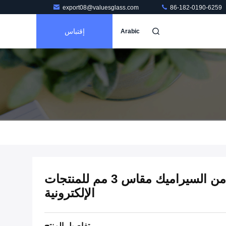
export08@valuesglass.com
86-182-0190-6259
إقتباس
Arabic
غطاء زجاجي مقوى من السيراميك مقاس 3 مم للمنتجات
الإلكترونية
تفاصيل المنتج