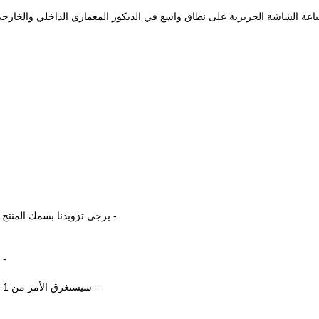
عة الشاشة الحريرية على نطاق واسع في الديكور المعماري الداخلي والخارجي ،
- يرجى تزويدنا بسمك المنتج
- 
- سيستغرق الأمر من 1 إلى 3 أسابيع ، ويعتمد ذلك على مدى تعقيد المنتج وكمية الطلب.