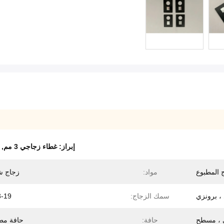
إبراز:
غطاء زجاجي 3 مم
,
 المطبوع
مواد:
زجاج 
، برونزي
سمك الزجاج:
3-19 مل
 ، مسطح
حافة:
حافة مط