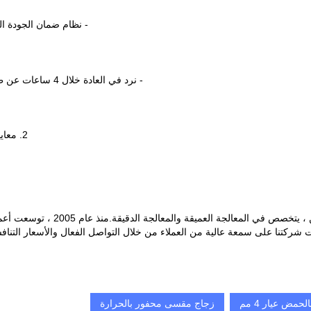
- نظام ضمان الجودة الكامل من IQC إلى OQC.سجل الفح
- نرد في العادة خلال 4 ساعات عن طريق البريد الإلكتروني أو WhatsApp أو Wechat وما إلى ذلك ؛
2. معايير مراقبة الجودة بدقة ، فحص الجودة بنسبة 100٪ قبل التسليم.
، مورد محترف للزجاج والمرايا في 
ازت شركتنا على سمعة عالية من العملاء من خلال التواصل الفعال والأسعار التنا
حمض عيار 4 مم
زجاج مقسى محفور بالحرارة