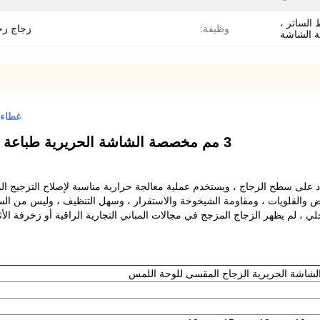
ط الساتر ،
وظيفة:
زجاج ز
ة الشاشة
غطاء زجا
3 مم مخصصة الشاشة الحريرية طباعة غطاء الزجاج للوحة التحكم الإلكترونية المنتج
دد على سطح الزجاج ، ويستخدم عملية معالجة حرارية مناسبة لإصلاح التزجيج 
ض والقلويات ، ومقاومة الشيخوخة والاستقرار ، وسهل التنظيف ، وليس من السه
 ، لم يظهر الزجاج المزجج في مجالات المباني التجارية الراقية أو زخرفة ال