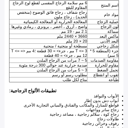
6 مم سلامة الزجاج المقسى لقطع لوح الزجاج
اسم المنتج
المقاوم للبقع
زجاج شفاف ، زجاج فائق الوضوح (منخفض
مواد خام
الحديد) ، زجاج ملون
عملية الزجاج
المعالجة الحرارية أو المعالجة الكيميائية
لون الزجاج
واضح ، أزرق ، أخضر ، برونزي ، رمادي وغيرها
سماكة
2.1 مم - 19 مم
ماكس البعد
3660 × 2440 ملم
البعد الأدنى
20 × 20 ملم
شكل زجاجي
مسطحة أو منحنية / منحنية
جزء (المنطقة 5 *
T <= 3 مم ، جزء> = 30 قطعة ؛4 مم <= T <=
5 سم)
12 مم ، جزء> = 40 قطعة
مقاومة الصدمات
5 ~ 7 مرات من الزجاج الملدن
مقاوم للحرارة
صدمة حرارية عند حوالي 300 درجة مئوية
تحمل الضغط
3 ~ 5 مرات من الزجاج الملدن
ثقوب أو انقطاع
مطلوب رسم أو رسم
طباعة
متاح لكل طلب
تطبيقات الألواح الزجاجية:
الأبواب والنوافذ
أبواب دش بدون إطار
قواطع للمنازل والمكاتب والفنادق والمباني التجارية الأخرى
زجاج ساتر وواجهات
زجاج كوة ، سلالم زجاجية ، مصاعد زجاجية
طاولات زجاج
رفوف وخزائن زجاجية