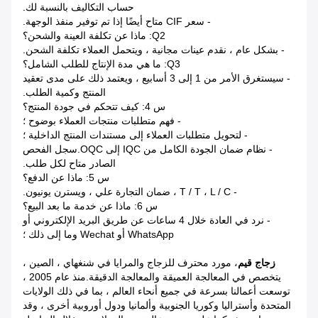
حساب التكاليف بالنسبة لك.
- سعر CIF متاح أيضًا إذا تم توفير منفذ الوجهة.
Q2: ماذا عن تكلفة العينة والشحن؟
- بشكل عام ، نقدم عينات مجانية ، ويتحمل العملاء تكلفة الشحن.
Q3: ما هي مدة الإنتاج للطلب الشامل؟
- سيستغرق الأمر من 1 إلى 3 أسابيع ، ويعتمد ذلك على مدى تعقيد
المنتج وكمية الطلب.
س 4: كيف تتحكم في جودة المنتج؟
- فهم متطلبات منتجات العملاء بوضوح ؛
- لتحويل متطلبات العملاء إلى مستندات المنتج الداخلية ؛
- نظام ضمان الجودة الكامل من IQC إلى OQC.سجل الفحص
الصادر متاح لكل طلب.
س 5: ماذا عن الدفع؟
- T / T ، L / C ، ضمان التجارة علي ، ويسترن يونيون.
س 6: ماذا عن خدمة ما بعد البيع؟
- نرد في العادة خلال 4 ساعات عن طريق البريد الإلكتروني أو
WhatsApp أو Wechat وما إلى ذلك ؛
زجاج قيم
، مورد محترف للزجاج والمرايا في شنغهاي ، الصين ،
يتخصص في المعالجة العميقة والمعالجة الدقيقة.منذ عام 2005 ،
توسعت أعمالنا بسرعة في جميع أنحاء العالم ، بما في ذلك الولايات
المتحدة وأستراليا وكوريا الجنوبية وألمانيا ودول أوروبية أخرى ، وقد