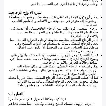
زجاج المواقد
لوحات زخرفية زجاجية أخرى في التصميم الداخلي
ميزة الألواح الزجاجية:
يمكن أن يكون الزجاج المقسّى نقيًا ، ومتجمدًا ، ومنقوشًا ، وملطخًا
، ومنقوشًا.إنه متوفر في مجموعة من الأنماط والتصاميم لتناسب
احتياجاتك.
الزجاج المقسى أقوى بكثير من الزجاج العادي.يمكن أن تصمد في
وجه الرياح القوية ، والتأثير المباشر من الضربات والمطبات ،
والانفجارات الطفيفة.
يتميز الزجاج المقسّى بخاصية مقاومة درجات الحرارة العالية ، مما
يجعل الزجاج المقسّى مثاليًا للاستخدام في أدوات المطبخ وفي
مناطق مثل الحمام ، حيث من المحتمل أن يكون على اتصال
بالحرارة بشكل منتظم.
عملية التقسية تجعل الزجاج المقسّى شديد الصلابة ، ولا يؤثر على
وضوح الزجاج.الزجاج المقسّى نقي وشفاف ، مما يجعله مفيدًا في
النوافذ وحالات العرض والأبواب الزجاجية.
يمكن استخدام الزجاج المقسّى عمليًا في أي مكان يحتاج إليه
الزجاج.إنه باب دش جذاب وقوي بدون إطار ، وواقي شاشة شفاف
بالكامل وقاعدة موقد غير ملحومة.
كما أن عملية التصنيع التي تجعل الزجاج المقسّى صعبًا حرارياً يجعله
مقاومًا للخدش.هذا يجعل الزجاج المقسّى مادة مثالية للأبواب
الزجاجية وأدوات المطبخ وواقيات الشاشة المحمولة والنوافذ.
التعليمات:
Q1: كيف يمكننا الحصول على سعر مفصل؟
- يرجى تزويدنا بسمك المنتج وحجمه وكميته ، مما سيساعدنا في