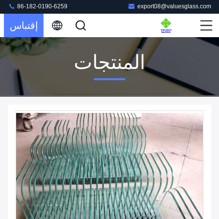
86-182-0190-6259
export08@valuesglass.com
إقتباس
المنتجات