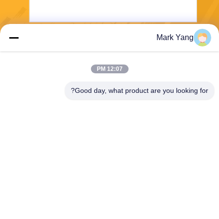
Mark Yang
ارسل
12:07 PM
Good day, what product are you looking for?
SHANGHAI VALUES GLASS CO., LTD
export08@valuesglass.com
86-182-0190-6259
No.2، Lane 688، North Jiang
ju Rd، Pujiang، Minhang، Sh
anghai، China