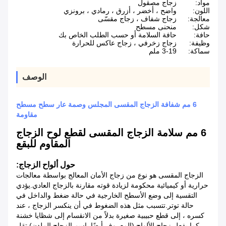
مواد:
زجاج مصقول
اللون:
واضح ، أخضر ، أزرق ، رمادي ، برونزي
معالجة:
زجاج شفاف ، زجاج مقسّى
شكل:
منحنى مسطح
حافة:
حافة السلامة أو حسب الطلب الخاص بك
وظيفة:
زجاج زخرفي ، زجاج عاكس للحرارة
سماكة:
3-19 ملم
الوصف
6 مم شفافة الزجاج المقسى المجلس وصمة عار سطح مسطح
مقاومة
6 مم سلامة الزجاج المقسى لقطع لوح الزجاج
المقاوم للبقع
حول ألواح الزجاج:
الزجاج المقسى هو نوع من زجاج الأمان المعالج بواسطة معالجات
حرارية أو كيميائية محكومة لزيادة قوته مقارنة بالزجاج العادي.يؤدي
التقسية إلى وضع الأسطح الخارجية في حالة ضغط والداخل في
حالة توتر.تتسبب مثل هذه الضغوط في أن ينكسر الزجاج ، عند
كسره ، إلى قطع حبيبية صغيرة بدلاً من الانقسام إلى شظايا خشنة
كما يفعل زجاج الألواح (المعروف أيضًا باسم الزجاج الملدن).تقل