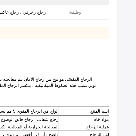
وظيفة:
زجاج زخرفي ، زجاج عاكس
الزجاج المقسّى هو نوع من زجاج الأمان يتم معالجته 
توتر.بسبب هذه الضغوط الميكانيكية ، يتكسر الزجاج المق
اسم المنتج
ألواح من الزجاج المقوى 5 مم لسور سطح السفينة من الزجاج المقسى
مواد خام
زجاج شفاف ، زجاج فائق الوضوح (
عملية الزجاج
المعالجة الحرارية أو المعالجة الكيم
لون الزجاج
واضح ، أزرق ، أخضر ، برونزي ، ر