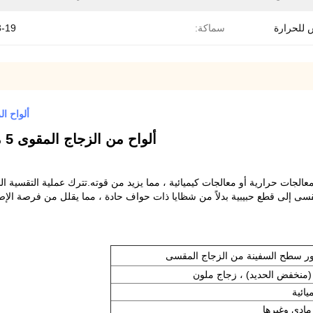
 للحرارة
سماكة:
3-19 مل
ألواح الزجاج المقوى mm
ألواح من الزجاج المقوى 5 مم لسور سطح السفينة من الزجاج المقسى
بمعالجات حرارية أو معالجات كيميائية ، مما يزيد من قوته.تترك عملية التقسي
سى إلى قطع حبيبية بدلاً من شظايا ذات حواف حادة ، مما يقلل من فرصة الإصابة
منخفض الحديد) ، زجاج ملون
يائية
مادي وغيرها