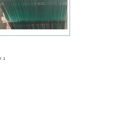
1. الزجاج المقسّى هو نوع من الزجاج الآمن ولا تضر شظيته بالناس.