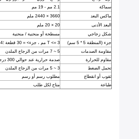
سماكة
2.1 مم - 19 مم
ماكس البعد
3660 × 2440 ملم
البعد الأدنى
20 × 20 ملم
شكل زجاجي
مسطحة أو منحنية / منحنية
جزء (المنطقة 5 * 5 سم)
T <= 3 مم ، جزء> = 30 قطعة ؛4 مم <= T <= 12 مم ، جزء> = 40 قطعة
مقاومة الصدمات
5 ~ 7 مرات من الزجاج الملدن
مقاوم للحرارة
صدمة حرارية عند حوالي 300 درجة مئوية
تحمل الضغط
3 ~ 5 مرات من الزجاج الملدن
ثقوب أو انقطاع
مطلوب رسم أو رسم
طباعة
متاح لكل طلب