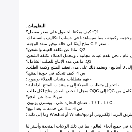
التعليمات:
Q1: كيف يمكننا الحصول على سعر مفصل؟
 وحجمه وكميته ، مما سيساعدنا في حساب التكاليف بالنسبة لك.
- سعر CIF متاح أيضًا في حالة توفير منفذ الوجهة.
Q2: ماذا عن تكلفة العينة والشحن؟
 عام ، نحن نقدم عينات مجانية ، ويتحمل العملاء تكلفة الشحن.
Q3: ما هي مدة الإنتاج للطلب الشامل؟
س 4: كيف تتحكم في جودة المنتج؟
- فهم متطلبات منتجات العملاء بوضوح ؛
- لتحويل متطلبات العملاء إلى مستندات المنتج الداخلية ؛
ص الصادر متاح لكل طلب.
س 5: ماذا عن الدفع؟
- T / T ، L / C ، ضمان التجارة علي ، ويسترن يونيون.
س 6: ماذا عن خدمة ما بعد البيع؟
في المعالجة العميقة والمعالجة الدقيقة.منذ عام 2005 ، توسعت أعمالنا بسرعة في جميع أنحاء العالم ، بما في ذلك الولايات المتحدة وأستراليا