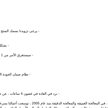
- يرجى تزويدنا بسمك المنتج
- بشكل
- سيستغرق الأمر من 1 إلى 3 أسابيع ، ويعتمد ذلك على مدى تعقيد المنتج وكمية الطلب.
- نظام ضمان الجودة الكامل من IQC إلى OQC.سجل الفح
- نرد في العادة في غضون 4 ساعات ، عن طريق البريد الإلكتروني أو WhatsApp أو Wechat وما إلى ذلك ؛
، مورد محترف للزجاج والمرايا في شنغهاي ، الصين ، 