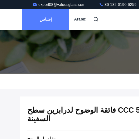
export08@valuesglass.com
86-182-0190-6259
إقتباس
Arabic
ألواح الزجاج المقوى CCC 5mm فائقة الوضوح لدرابزين سطح
السفينة
تفاصيل المنتج