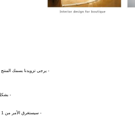
- يرجى تزويدنا بسمك المنتج
- بشكل
- سيستغرق الأمر من 1 إلى 3 أسابيع ، ويعتمد ذلك على مدى تعقيد المنتج وكمية الطلب.