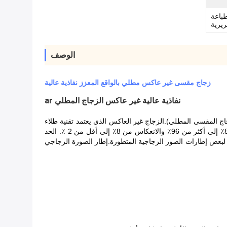
 ، تشديد ، CNC ، طباعة
يرية
الوصف
زجاج مقسى غير عاكس مطلي بالواقع المعزز نفاذية عالية
نفاذية عالية غير عاكس الزجاج المطلي ar
زجاج المقسى المطلي).الزجاج غير العاكس الذي يعتمد تقنية طلاء
الفراغ المغنطروني المتقدمة ، ويغطي فيلم بصريات النانو متعدد الطبقات على السطح الزجاجي ، ويمكنه تعزيز نفاذية الزجاج الشفاف من 89٪ إلى أكثر من 96٪ والانعكاس من 8٪ إلى أقل من 2 ٪. الحد
 تم استخدامه لبعض إطارات الصور الزجاجية المتطورة.إطار الصورة الزجاجي