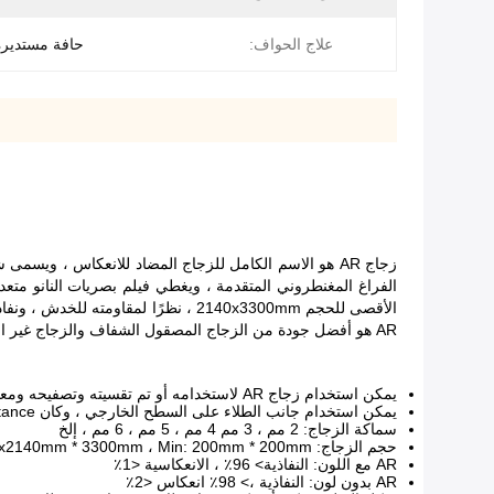
علاج الحواف:
حافة مستدير
زجاج AR هو الاسم الكامل للزجاج المضاد للانعكاس ، وي
الأقصى للحجم 2140x3300mm ، نظرًا ل
AR هو أفضل جودة من الزجاج المصقول الشفاف والزجاج غير المتوهج.
يمكن استخدام زجاج AR لاستخدامه أو تم تقسيته وتصفيحه ومعالجته الأخرى.
يمكن استخدام جانب الطلاء على السطح الخارجي ، وكان tronger to resitance عبارة عن scateches ، إلخ.
سماكة الزجاج: 2 مم ، 3 مم 4 مم ، 5 مم ، 6 مم ، إلخ
حجم الزجاج: max2140mm * 3300mm ، Min: 200mm * 200mm ، أو حسب الطلب
AR مع اللون: النفاذية> 96٪ ، الانعكاسية <1٪
AR بدون لون: النفاذية ،> 98٪ انعكاس <2٪