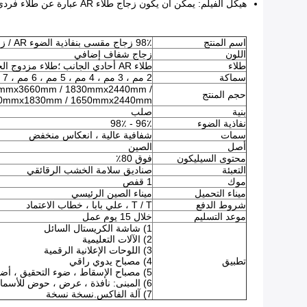
هيكل الفيلم: يمكن أن يكون زجاج طلاء AR عبارة عن طلاء فردي ، طلاء مزدوج ، يتم إنتاجه وفقًا لمتطلبات العميل ، وكلما زاد طبقة فيلم AR ، ونفاذية الضوء الأعلى وانعكاس أقل
اسم المنتج
98٪ زجاج مقسى بنفاذية الضوء AR / زجاج مضاد للانعكاس للشاشات الإلكترونية
اللون
زجاج شفاف إضافي
طلاء
طلاء AR أحادي الجانب ؛طلاء مزدوج الجانب AR
سماكة
2 مم ، 3 مم ، 4 مم ، 5 مم ، 6 مم ، 7 مم ، 8 مم ، 10 مم ، 12 مم ، 15 مم
mmx3660mm / 1830mmx2440mm /
حجم المنتج
 2140mmx1830mm / 1650mmx2440mm
بنية
صلب
نفاذية الضوء
96٪ - 98٪
سمات
شفافية عالية ، انعكاس منخفض
أصل
الصين
محتوى السيليكون
فوق 80٪
التعبئة
صناديق سلامة الخشب الرقائقي
موك
1 قفص
ميناء التحميل
ميناء الصين الرئيسي
شروط الدفع
T / T ، علي بابا ، خطاب الاعتماد
موعد التسليم
خلال 15 يوم عمل
1) شاشة الكريستال السائل
2) الآلات التعليمية
3) اللوحات الإعلانية الرقمية
تطبيق
4) مصباح يدوي راقي
5) مصباح الإسقاط ، ضوء التحقيق ، أضواء المناظر الطبيعية ، مصابيح الشوارع ، أضواء عمال المناجم
6) المبنى: نافذة ، عرض ، حوض للأسماك ، لوحة ثلاجة
7) آلة الفاكس.نسخة نسخة