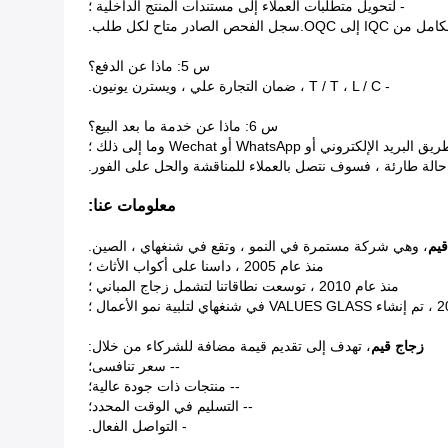
- لتحويل متطلبات العملاء إلى مستندات المنتج الداخلية ؛
ص الصادر متاح لكل طلب.
س 5: ماذا عن الدفع؟
- T / T ، L / C ، ضمان التجارة علي ، ويسترن يونيون.
س 6: ماذا عن خدمة ما بعد البيع؟
 حالة طارئة ، فسوف نتصل بالعملاء للمناقشة والحل على الفور.
معلومات عنا:
قيم
، وهي شركة مستمرة في النمو ، وتقع في شنغهاي ، الصين.
منذ عام 2005 ، داسنا على أكواب الأثاث ؛
منذ عام 2010 ، توسعت نطاقاتنا لتشمل زجاج المباني ؛
زجاج قيم
، تهدف إلى تقديم قيمة مضافة للشركاء من خلال:
-- سعر تنافسى؛
-- منتجات ذات جودة عالية؛
-- التسليم في الوقت المحدد؛
- التواصل الفعال.