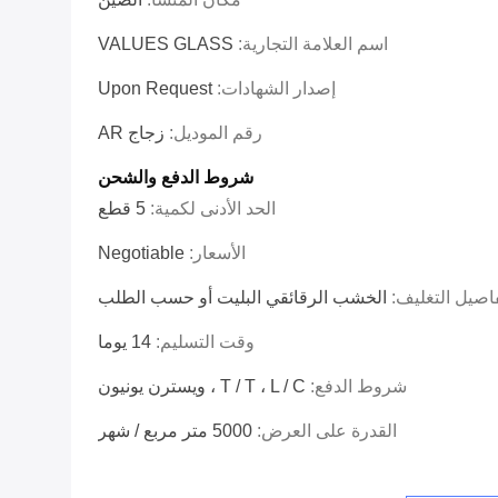
اسم العلامة التجارية:
VALUES GLASS
إصدار الشهادات:
Upon Request
رقم الموديل:
زجاج AR
شروط الدفع والشحن
الحد الأدنى لكمية:
5 قطع
الأسعار:
Negotiable
اصيل التغليف:
الخشب الرقائقي البليت أو حسب الطلب
وقت التسليم:
14 يوما
شروط الدفع:
T / T ، L / C ، ويسترن يونيون
القدرة على العرض:
5000 متر مربع / شهر