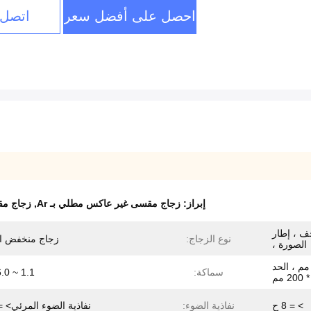
احصل على أفضل سعر
اتصل 
إبراز:
زجاج مقسى غير عاكس مطلي بـ Ar
,
زجاج مق
ف ، إطار
نوع الزجاج:
زجاج منخفض ال
الصورة ،
حد الأقصى: 1600 * 2800 مم ، الحد
سماكة:
1.1 ~ 6.0 ملم
> = 8 ح
نفاذية الضوء:
نفاذية الضوء المرئي> = ​​94