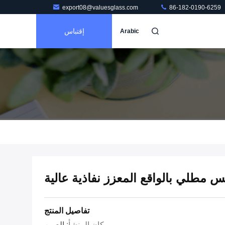
export08@valuesglass.com
86-182-0190-6259
إقتباس
Arabic
مطلي بالواقع المعزز نفاذية عالية
تفاصيل المنتج
مكان المنشأ:
الصين