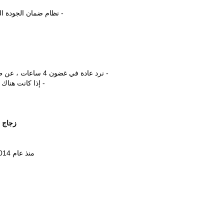
- نظام ضمان الجودة الكامل من IQC إلى OQC.سجل الفح
- نرد عادة في غضون 4 ساعات ، عن طريق البريد الإلكتروني أو WhatsApp أو Wechat وما إلى ذلك ؛
- إذا كانت هناك
زجاج 
منذ عام 2014 ، تم إنشاء VALUES GLASS في شنغهاي لتلبية نمو الأعمال ؛