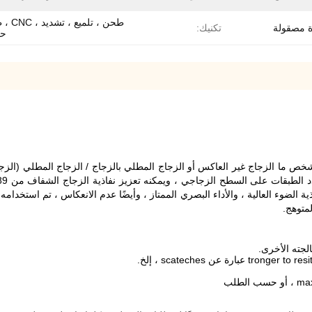
طحن ، تلميع
ة مصقولة
تكنيك:
حر
سمى شخص ما الزجاج غير العاكس أو الزجاج المطلي بالزجاج / الزجاج المطلي (ال
مقاومته للخدش ، ونفاذية الضوء العالية ، والأداء البصري الممتاز ، وأيضًا عدم الانعكاس ،