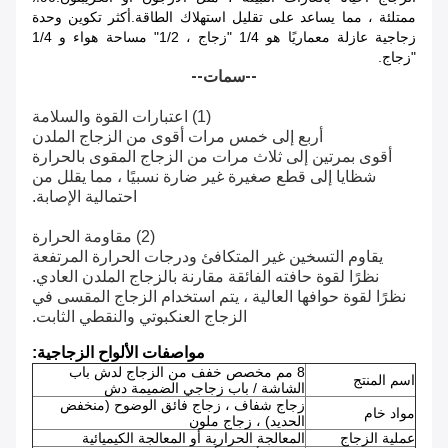
ممتلئة ، مما يساعد على تقليل استهلاك الطاقة.أكثر تكوين وحدة
زجاجية عازلة معماريًا هو 1/4 "زجاج ، 1/2" مساحة هواء و 1/4
"زجاج.
--سمات--
(1) اعتبارات القوة والسلامة
أربع إلى خمس مرات أقوى من الزجاج الملدن
أقوى بمرتين إلى ثلاث مرات من الزجاج المقوى بالحرارة
شظايا إلى قطع صغيرة غير ضارة نسبيًا ، مما يقلل من
احتمالية الإصابة.
(2) مقاومة الحرارة
يقاوم التسخين غير المتكافئ ودرجات الحرارة المرتفعة
نظرًا لقوة حافته الفائقة مقارنة بالزجاج الملدن العادي.
نظرًا لقوة حوافها العالية ، يتم استخدام الزجاج المقسى في
الزجاج العنكبوتي والنقطي الثابت.
مواصفات الألواح الزجاجية:
8 مم مخصص خفف من الزجاج لدش باب
اسم المنتج
الشاشة / باب زجاجي الضميمة دش
زجاج شفاف ، زجاج فائق الوضوح (منخفض
مواد خام
الحديد) ، زجاج ملون
عملية الزجاج
المعالجة الحرارية أو المعالجة الكيميائية