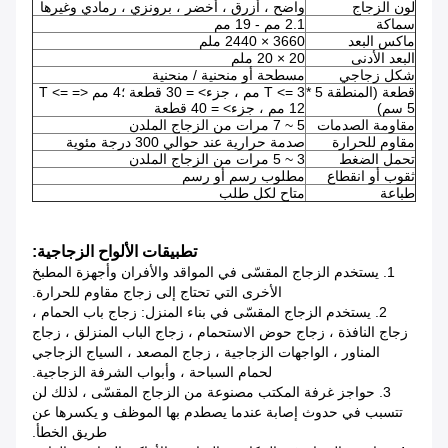
لون الزجاج
واضح ، أزرق ، أخضر ، برونزي ، رمادي وغيرها
سماكة
2.1 مم - 19 مم
ماكس البعد
3660 × 2440 ملم
البعد الأدنى
20 × 20 ملم
شكل زجاجي
مسطحة أو منحنية / منحنية
قطعة (المنطقة 5 *
T <= 3 مم ، جزء> = 30 قطعة ؛4 مم <= T <=
5 سم)
12 مم ، جزء> = 40 قطعة
مقاومة الصدمات
5 ~ 7 مرات من الزجاج الملدن
مقاوم للحرارة
صدمة حرارية عند حوالي 300 درجة مئوية
تحمل الضغط
3 ~ 5 مرات من الزجاج الملدن
ثقوب أو انقطاع
مطلوب رسم أو رسم
طباعة
متاح لكل طلب
تطبيقات الألواح الزجاجية:
1. يستخدم الزجاج المقسّى في المواقد والأفران وأجهزة المطبخ
الأخرى التي تحتاج إلى زجاج مقاوم للحرارة.
2. يستخدم الزجاج المقسّى في بناء المنزل: زجاج باب الحمام ،
زجاج النافذة ، زجاج حوض الاستحمام ، زجاج الباب المنزلق ، زجاج
المناور ، الواجهات الزجاجية ، زجاج المصعد ، السياج الزجاجي
لحمام السباحة ، وأبواب الشرفة الزجاجية.
3. حواجز غرفة المكتب مصنوعة من الزجاج المقسّى ، لذلك لن
تتسبب في حدوث إصابة عندما يصطدم بها الموظف و يكسرها عن
طريق الخطأ.