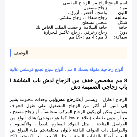
اسم المنتج:
ألواح من الزجاج المقسى
مواد:
زجاج مصقول
اللون:
واضح ، أخضر ، أزرق ،
معالجة:
زجاج شفاف ، زجاج مقسّى
شكل:
منحنى مسطح
حافة:
حافة السلامة أو حسب الطلب الخاص بك
دور:
زجاج زخرفي ، زجاج عاكس للحرارة
سماكة:
3 مم ؛ 4 مم ؛ -19 مم
الوصف
ألواح زجاجية مقواة بسمك 8 مم ، ألواح سياج تجمع فرملس عالية
8 مم مخصص خفف من الزجاج لدش باب الشاشة /
باب زجاجي الضميمة دش
الزجاج العازل ، ويسمى أيضًا
زجاج معزول
هي وحدات مختومة.يشير
إلى اثنين أو أكثر من الزجاج المصقول على طول الحواف
بفواصل.يمكن أن يكون الزجاج المركب متجانساً ، أو زجاج مصفح ،
مع أو بدون طبقات (طلاء low e كما هو نموذجي).هناك أنواع من
الفواصل المتاحة ، مثل الفولاذ المقاوم للصدأ ، والألمنيوم ،
والفواصل ذات الحواف الدافئة بألوان مختلفة.يتم ملء الفراغ بين
الزجاج أحيانًا بالغازات النبيلة ، مثل الأرجون أو الكريبتون.90٪