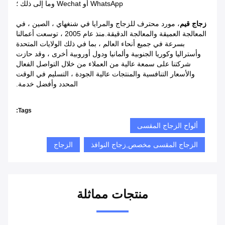
WhatsApp أو Wechat وما إلى ذلك ؛
زجاج قيم
، مورد محترف للزجاج والمرايا في شنغهاي ، الصين ، في
المعالجة العميقة والمعالجة الدقيقة.منذ عام 2005 ، توسعت أعمالنا
بسرعة في جميع أنحاء العالم ، بما في ذلك الولايات المتحدة
وأستراليا وكوريا الجنوبية وألمانيا ودول أوروبية أخرى ، وقد حازت
شركتنا على سمعة عالية من العملاء من خلال التواصل الفعال
والأسعار التنافسية والمنتجات عالية الجودة ، التسليم في الوقت
المحدد وأفضل خدمة.
Tags:
ألواح الزجاج المقسى
الزجاج المقسى مخصص,زجاج النوافذ
الزجاج
منتجات مماثلة