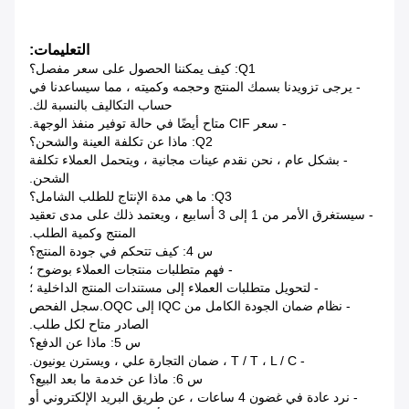
التعليمات:
Q1: كيف يمكننا الحصول على سعر مفصل؟
- يرجى تزويدنا بسمك المنتج وحجمه وكميته ، مما سيساعدنا في
حساب التكاليف بالنسبة لك.
- سعر CIF متاح أيضًا في حالة توفير منفذ الوجهة.
Q2: ماذا عن تكلفة العينة والشحن؟
- بشكل عام ، نحن نقدم عينات مجانية ، ويتحمل العملاء تكلفة
الشحن.
Q3: ما هي مدة الإنتاج للطلب الشامل؟
- سيستغرق الأمر من 1 إلى 3 أسابيع ، ويعتمد ذلك على مدى تعقيد
المنتج وكمية الطلب.
س 4: كيف تتحكم في جودة المنتج؟
- فهم متطلبات منتجات العملاء بوضوح ؛
- لتحويل متطلبات العملاء إلى مستندات المنتج الداخلية ؛
- نظام ضمان الجودة الكامل من IQC إلى OQC.سجل الفحص
الصادر متاح لكل طلب.
س 5: ماذا عن الدفع؟
- T / T ، L / C ، ضمان التجارة علي ، ويسترن يونيون.
س 6: ماذا عن خدمة ما بعد البيع؟
- نرد عادة في غضون 4 ساعات ، عن طريق البريد الإلكتروني أو