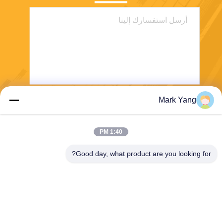
Mark Yang
ارسل
1:40 PM
Good day, what product are you looking for?
SHANGHAI VALUES GLASS CO., LTD
export08@valuesglass.com
86-182-0190-6259