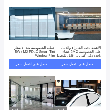
الأشعة تحت الحمراء والدليل
حماية الخصوصية ضد الانفجار
على الخصوصية 2MΩ غشاء
5W / M2 PDLC Smart Tint
نافذة ذكي كهربائي قابل للتحويل
Window Film
احصل على أفضل سعر
احصل على أفضل سعر
فيديو
فيديو