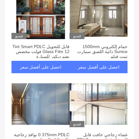
فيديو
فيديو
حمام إلكتروني 1500mm
قابل للتحويل Tint Smart PDLC
Sunice ذاتية اللصق سمارت
Glass Film 12 فولت مخصص
تينت فيلم
يعتم ديكور للسيارة
احصل على أفضل سعر
احصل على أفضل سعر
فيديو
غشاء زجاجي خافت قابل
0.375mm PDLC نوافذ زجاجية