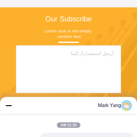
Our Subscribe
Lorem sum is not simply 
random text.
Mark Yang
ارسل
11:35 AM