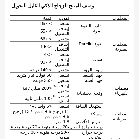
وصف المنتج للزجاج الذكي القابل للتحويل:
المعلمات
نموذج
قيمة
تشغيل
> 85٪
نفاذية الضوء
إيقاف
المرئية
> 55٪
التشغيل
تشغيل
> 66٪
ضوء Parellel
المعلمات
إيقاف
<1.5٪
البصرية
التشغيل
تشغيل
<4٪
ضباب
إيقاف
> 90٪
التشغيل
زاوية الرؤية
تشغيل
> 140 درجة
جهد التشغيل
تشغيل
60 فولت تيار متردد
جهد العتبة
تشغيل
<36 فولت
إيقاف ->
معلمات
<200 مللي ثانية
تشغيل
الكهرباء
وقت الاستجابة
تشغيل ->
<10 مللي ثانية
إيقاف
استهلاك الطاقة
تشغيل
<5 واط / م²
11 (زجاج 5 + 5 مم) / 13 (زجاج
المعلمات
سماكة
6 + 6 مم) مم
الفيزيائية
العرض الأقصى
1.8 متر
درجة حرارة العمل
-20 درجة مئوية - 70 درجة مئوية
درجة حرارة
--20 درجة مئوية - 80 درجة
التخزين
مئوية