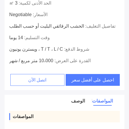
الحد الأدنى لكمية:
3 ㎡
الأسعار:
Negotiable
تفاصيل التغليف:
الخشب الرقائقي البليت أو حسب الطلب
وقت التسليم:
14 يوما
شروط الدفع:
T / T ، L / C ، ويسترن يونيون
القدرة على العرض:
10،000 متر مربع / شهر
احصل على أفضل سعر
اتصل الآن
المواصفات
الوصف
المواصفات