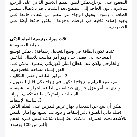
التصفيح على الزجاج.يمكن لصق الفيلم اللاصق الذاتي على الزجاج
مباشرة ، دون الحاجة إلى التصفيح.بعد التثبيت ، قم بالاتصال بمصدر
الطاقة ، وسوف يتحول الزجاج من معتم إلى شفاف.حافظ على
وجود إضاءة كافية في غرفتك لدخولها ، ولكن حافظ أيضًا على
الخصوصية.
ثلاث ميزات رئيسية للفيلم الذكي
1. حماية الخصوصية
عندما تكون الطاقة في وضع التشغيل (شفافة) ، يمكن توسيع
المساحة إلى أقصى حد ، وهو أمر مناسب للاتصال الداخلي
والخارجي.ولكن عند انقطاع التيار الكهربائي (معتم) ، يمكن على
الفور إنشاء مساحة للخصوصية.
2 - توفير الطاقة وخفض التكاليف
تم تصنيع الفيلم والزجاج الذكيين في زجاج ذكي قابل للتحويل ،
والذي له تأثير عزل حراري جيد لتقليل الطاقة الحرارية الشمسية
الداخلية ، واستهلاك طاقة تكييف الهواء.
3. شاشة الإسقاط
يمكن أن ينتج عن استخدام جهاز عرض للعرض على الفيلم الذكي
(فيلم ذاتي اللصق) تأثير إسقاط واضح.عند الدمج مع إطار اللمس
بالأشعة تحت الحمراء ، يمكنك أيضًا إنشاء شاشة لمس كبيرة الحجم
(أكثر من 100 بوصة).