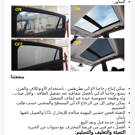
المناور
منفعتنا:
يمكن إنتاج زجاجنا الذكي بطريقتين ، باستخدام الأوتوكلاف والفرن.
يتمتع زجاجنا الذكي بأفضل شفافية عند تشغيل الطاقة ، وأقل ضباب ،
وله وظيفة خصوصية جيدة عند إيقاف التشغيل.
يمكن توفير كل من الزجاج الذكي المسطح والمنحني حسب طلب
التصميم.
التعبئة قفص خشبي المهنية صالحة للإبحار ل LCL والعميل تلقيها
بأمان.
أفضل خدمة قبل وبعد البيع.
أفضل دعم فني من فريقنا المحترف مع سنوات من الخبرة.
التعبئة والتغليف والتسليم: