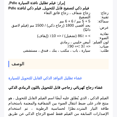
إبراز:
فيلم تظليل نافذة السيارة Pdlc
,
فيلم ذكي لتصفيح قابل للتحويل
,
فيلم ذكي لنافذة Pdlc
زجاج:
زجاج شفاف ، زجاج فائق النقاء
تقنية:
التصفيح
سماكة:
5 + 5 مم / 6 + 6 مم
بحد أقصى 1800 (زجاج ذكي) / 1500 مم (فيلم لاصق
عرض:
ذاتيًا)
نفاذية
> = 86٪ (تشغيل) / <= 10٪ (إيقاف)
الضوء:
لون الفيلم:
أبيض حليبي ، رمادي
ضباب:
<= 3٪ ؛>= 90٪
طلب:
سيارة ، باب ، مكتب ، بنك ، فندق ، مستشفى
الوصف
غشاء تظليل النوافذ الذكي القابل للتحويل للسيارة
غشاء زجاج كهربائي زجاجي قابل للتحويل باللون الرمادي الذكي
الفيلم الذكي ، الذي يُطلق عليه أيضًا اسم الفيلم القابل للتحويل ، هو
منتج قادر على ضبط انتقال الضوء بين الشفافية والمعتمة باستخدام
طاقة التيار المتردد.نظرًا لحساسية الرطوبة ، تم استخدام
الإصدارات السابقة من الفيلم فقط لصنع الزجاج الذكي عن طريق