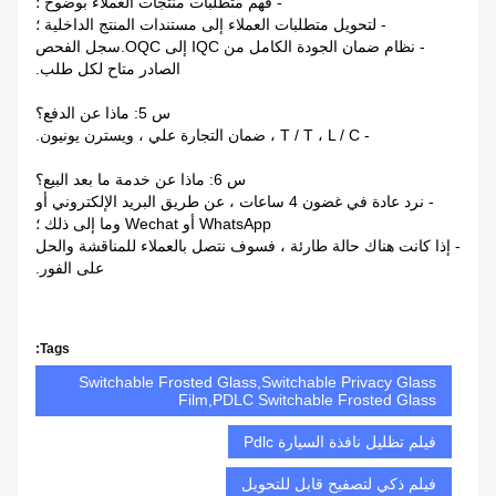
- فهم متطلبات منتجات العملاء بوضوح ؛
- لتحويل متطلبات العملاء إلى مستندات المنتج الداخلية ؛
- نظام ضمان الجودة الكامل من IQC إلى OQC.سجل الفحص
الصادر متاح لكل طلب.
س 5: ماذا عن الدفع؟
- T / T ، L / C ، ضمان التجارة علي ، ويسترن يونيون.
س 6: ماذا عن خدمة ما بعد البيع؟
- نرد عادة في غضون 4 ساعات ، عن طريق البريد الإلكتروني أو
WhatsApp أو Wechat وما إلى ذلك ؛
- إذا كانت هناك حالة طارئة ، فسوف نتصل بالعملاء للمناقشة والحل
على الفور.
Tags:
Switchable Frosted Glass,Switchable Privacy Glass
Film,PDLC Switchable Frosted Glass
فيلم تظليل نافذة السيارة Pdlc
فيلم ذكي لتصفيح قابل للتحويل