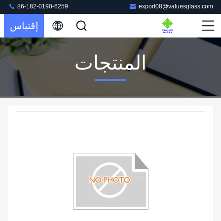
86-182-0190-6259
export08@valuesglass.com
إقتباس
المنتجات