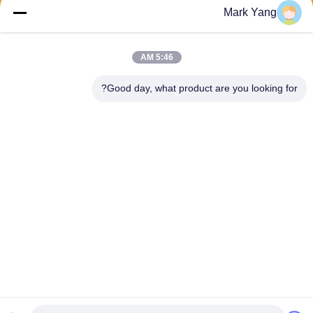
Mark Yang
ارسل
5:46 AM
Good day, what product are you looking for?
SHANGHAI VALUES GLASS CO., LTD
export08@valuesglass.com
86-182-0190-6259
No.2، Lane 688، North Jiang
ju Rd، Pujiang، Minhang، Sh
anghai، China
نوعية جيدة الصين يليّن لوح زجاجيّ المورد. حقوق الطبع والنشر © 2026 SHANGHAI
VALUES GLASS CO., LTD جميع الحقوق محفوظة