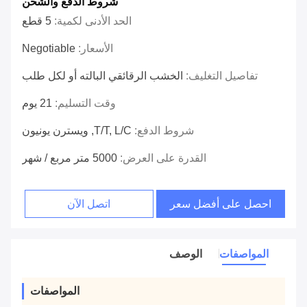
شروط الدفع والشحن
الحد الأدنى لكمية:
5 قطع
الأسعار:
Negotiable
تفاصيل التغليف:
الخشب الرقائقي البالته أو لكل طلب
وقت التسليم:
21 يوم
شروط الدفع:
T/T, L/C, ويسترن يونيون
القدرة على العرض:
5000 متر مربع / شهر
احصل على أفضل سعر
اتصل الآن
المواصفات
الوصف
المواصفات