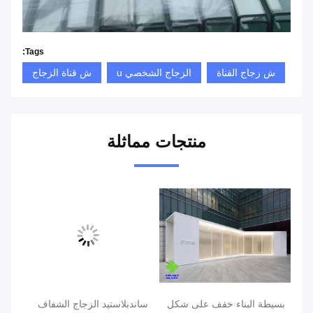
Tags:
ش زجاج القناة
الزجاج الشخصي u
ش قناة الزجاج
منتجات مماثلة
 U ، زجاج
بسيطة البناء خفف على شكل
ساندبلاستيد الزجاج الشفاف