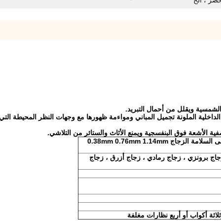
خضر ، الخ
الزجاج الرقائقي مغلفة الزجاج المقسى السلامة الزجاج 0.38mm 0.76mm 1.14mm
اج برونزي ، زجاج رمادي ، زجاج أزرق ، زجاج
لاثة أكواب أو أربع نظارات مغلفة