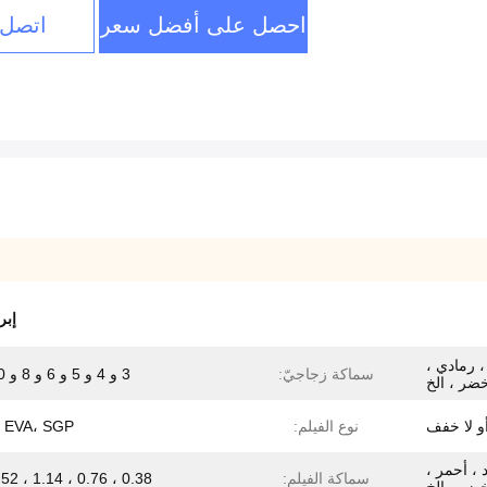
احصل على أفضل سعر
اتصل 
إبر
، رمادي ،
سماكة زجاجيّ:
3 و 4 و 5 و 6 و 8 و 10 مم
خضر ، الخ
 لا خفف
نوع الفيلم:
 EVA، SGP
 ، أحمر ،
سماكة الفيلم:
0.38 ، 0.76 ، 1.14 ، 1.52 مم