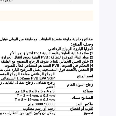
أزرق ، أ
صفائح زجاجية ملونة متعددة الطبقات مع طبقة من البولي فينيل
وصف المنتج:
المزايا البارزة للزجاج الرقائقي
1) سلامة عالية للغاية: يقاوم البينية PVB اختراق من الأثر
2) مواد البناء الموفرة للطاقة: PVB البينية يعوق انتقال الحرارة الشمسية ويقلل من أحمال التبريد.
3) خلق الحس الجمالي للبناء: سوف الزجاج المصفح مع الطبقة الداخلية الملونة تجميل المباني ومواءمة ظهورها مع وجهات النظر المحيطة التي تلبي الطلب من المهندسين المعماريين.
4) التحكم في الصوت: PVB البينية هو امتصاص فعال للصوت.
5) الفحص بالأشعة فوق البنفسجية: يعمل المرشح البارد على تصفية الأشعة فوق البنفسجية ويمنع الأثاث والستائر من التلاشي.
اسم المنتج
1.52mm PVB EVA SGP السينمائي
زجاج شفاف ، زجاج شفاف للغاية ، زج
زجاج المواد الخام
أخضر
سماكة
3 و 4 و 5 و 6 و 8 و 10 مم
T = 2 ~ 6mm: ± 0.2mm
التسامح سمك
T = 8 ~ 19mm: ± 0.3mm
ماكس البعد
6000 * 3000 ملم
ثقوب أو انقطاع
رسم أو رسم مطلوب
تصفيح
يمكن أن يكون اثنين من النظارات ، وث