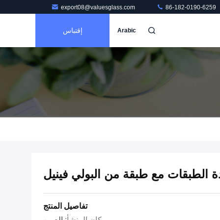
export08@valuesglass.com
86-182-0190-6259
إقتباس
Arabic
ة الطبقات مع طبقة من البولي فينيل
تفاصيل المنتج
مكان المنشأ:
الصين