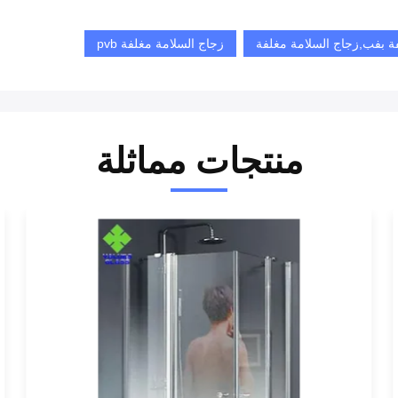
فة بفب,زجاج السلامة مغلفة
زجاج السلامة مغلفة pvb
منتجات مماثلة