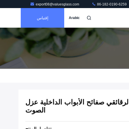
export08@valuesglass.com
86-182-0190-6259
إقتباس
Arabic
قائقي صفائح الأبواب الداخلية عزل
الصوت
تفاصيل المنتج