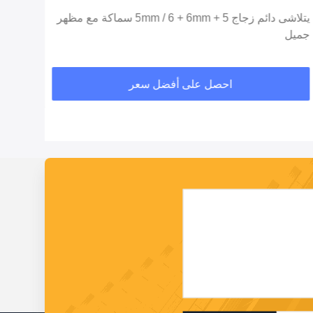
يتلاشى دائم زجاج 5 + 5mm / 6 + 6mm سماكة مع مظهر
جميل
قوة ا
احصل على أفضل سعر