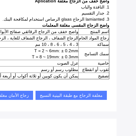
واضح خفف من الزجاج مغلفة
Aplication
1. النافذة والباب
2. جدار التقسيم
3. lamianted الزجاج glaas الرصاص استخدام لمكافحة البنك.
واضح الزجاج المقسى مغلفة
المعلمات
اسم المنتج
واضح خفف من الزجاج الرقائقي صفائح الأبوا
زجاج المواد الخام
الزجاج الشفاف ، الزجاج الشفاف للغاية ، الزجا
سماكة
3 ، 4 ، 5 ، 6 ، 8 ، 10 مم
T = 2 ~ 6mm: ± 0.2mm
سمك التسامح
T = 8 ~ 19mm: ± 0.3mm
خاصية
عزل الصوت
ثقوب أو انقطاع
مطلوب رسم أو رسم
تصفيح
يمكن أن يكون كوبين أو ثلاثة أكواب أو أربعة 
مغلفة الزجاج مع طبقة البينية النسيج
زجاج الأمان مغل