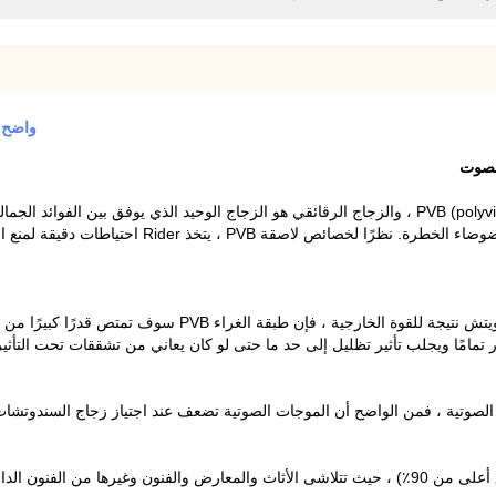
واضح خ
الصوت
نظرًا لأن الغراء PVB شديد المتانة عندما يتم تكسير زجاج السندوي
زجاج في الإطار تمامًا ويجلب تأثير تظليل إلى حد ما حتى لو كان يعاني من تشققات تحت ا
اية على الموجات الصوتية ، فمن الواضح أن الموجات الصوتية تضعف عند اجتياز زجاج الس
تج عن الأشعة فوق البنفسجية.