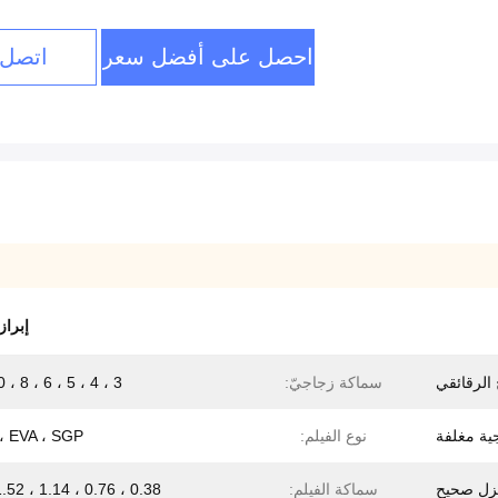
احصل على أفضل سعر
اتصل 
إبراز
الرقائقي
سماكة زجاجيّ:
3 ، 4 ، 5 ، 6 ، 8 ، 10 مم
ية مغلفة
نوع الفيلم:
، EVA ، SGP
زل صحيح
سماكة الفيلم:
0.38 ، 0.76 ، 1.14 ، 1.52 ملم