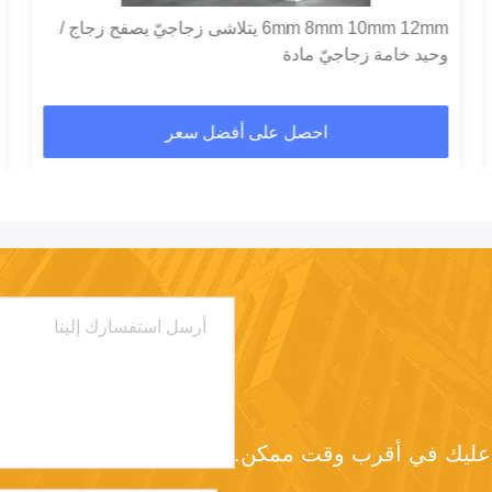
6mm 8mm 10mm 12mm يتلاشى زجاجيّ يصفح زجاج /
وحيد خامة زجاجيّ مادة
احصل على أفضل سعر
د عليك في أقرب وقت ممكن.