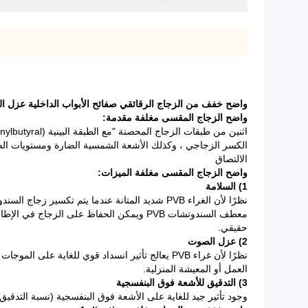
واضح خفف من الزجاج الرقائقي صفائح الأبواب الداخلية عزل 
واضح الزجاج المقسى مغلفة
مقدمة:
اثنين من طبقات الزجاج المحصنة "مع الطبقة البينية PVB (polyvinylbutyral) ، والزجاج الرقائقي هو الزجاج الوحيد الذي يوفق بين الفوائد الجمالية للزجاج مع اهتمام حقيقي بالسلامة ؛
الالتصاق
واضح الزجاج المقسى مغلفة
الميزات:
1) السلامة
معطف السندوتشات PVB ويمكن الحفاظ على ال
حقيقي.
2) عزل الصوت
نظرًا لأن غراء PVB يعالج تأثير انسداد قوي للغ
العمل أو المعيشة المنزلية.
3) التدقيق للأشعة فوق البنفسجية
وجود تأثير جيد للغاية على الأشعة فوق البنفسجية (نسبة التدقيق أعلى من 90٪) ، حيث تتلاشى الأثاث والمعارض والفنون وغيرها من الفنون الداخلية القيمة نتيجة للتأثير النا