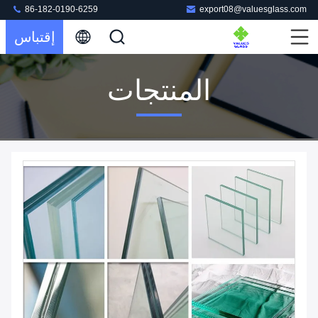
86-182-0190-6259
export08@valuesglass.com
إقتباس
المنتجات