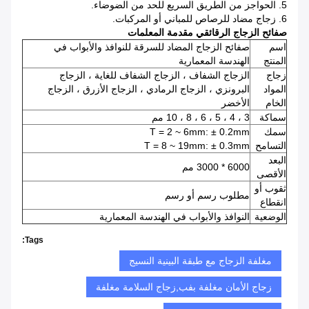
5. الحواجز من الطريق السريع للحد من الضوضاء.
6. زجاج مضاد للرصاص للمباني أو المركبات.
صفائح الزجاج الرقائقي مقدمة المعلمات
اسم
صفائح الزجاج المضاد للسرقة للنوافذ والأبواب في
المنتج
الهندسة المعمارية
زجاج
الزجاج الشفاف ، الزجاج الشفاف للغاية ، الزجاج
المواد
البرونزي ، الزجاج الرمادي ، الزجاج الأزرق ، الزجاج
الخام
الأخضر
سماكة
3 ، 4 ، 5 ، 6 ، 8 ، 10 مم
سمك
T = 2 ~ 6mm: ± 0.2mm
التسامح
T = 8 ~ 19mm: ± 0.3mm
البعد
6000 * 3000 مم
الأقصى
ثقوب أو
مطلوب رسم أو رسم
انقطاع
الوضعية
النوافذ والأبواب في الهندسة المعمارية
Tags:
مغلفة الزجاج مع طبقة البينية النسيج
زجاج الأمان مغلفة بفب,زجاج السلامة مغلفة