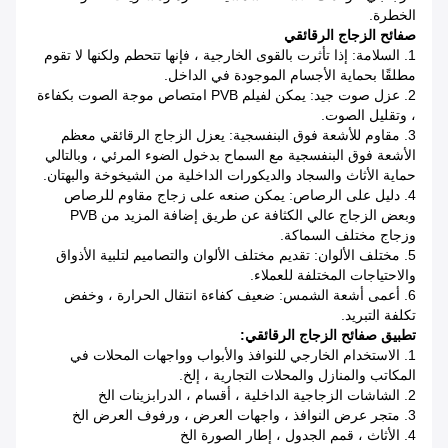
الخطرة.
صفائح الزجاج الرقائقي
1. السلامة: إذا تأثرت بالقوى الخارجية ، فإنها تتحطم ولكنها لا تقوم
مطلقًا بحماية الأجسام الموجودة في الداخل.
2. عزل صوت جيد: يمكن لفيلم PVB امتصاص موجة الصوت بكفاءة
، وتقليل الصوت.
3. مقاوم للأشعة فوق البنفسجية: يعزل الزجاج الرقائقي معظم
الأشعة فوق البنفسجية مع السماح بدخول الضوء المرئي ، وبالتالي
حماية الأثاث والسجاد والديكورات الداخلية من الشيخوخة والبهتان.
4. دليل على الرصاص: يمكن صنعه على زجاج مقاوم للرصاص
وبعض الزجاج عالي الكثافة عن طريق إضافة المزيد من PVB
وزجاج مختلف السماكة.
5. مختلف الألوان: تقديم مختلف الألوان والتصاميم لتلبية الأذواق
والاحتياجات المختلفة للعملاء.
6. أعمى أشعة الشمس: ضعيف كفاءة انتقال الحرارة ، وخفض
تكلفة التبريد.
تطبيق صفائح الزجاج الرقائقي:
1. الاستخدام الخارجي للنوافذ والأبواب وواجهات المحلات في
المكاتب والمنازل والمحلات التجارية ، إلخ.
2. الشاشات الزجاجية الداخلية ، أقسام ، الدرابزينات الخ
3. متجر عرض النوافذ ، واجهات العرض ، ورفوف العرض الخ
4. الأثاث ، قمم الجدول ، إطار الصورة الخ