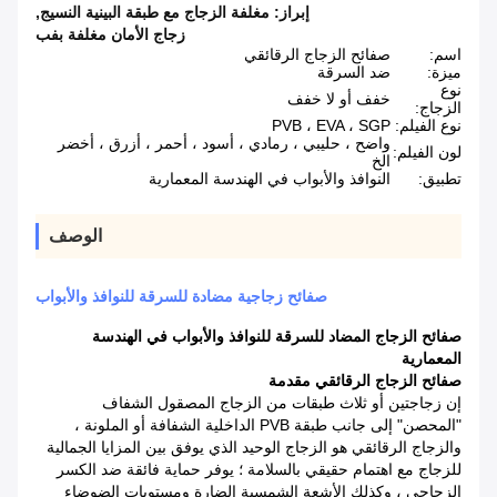
إبراز:
مغلفة الزجاج مع طبقة البينية النسيج
,
زجاج الأمان مغلفة بفب
اسم:
صفائح الزجاج الرقائقي
ميزة:
ضد السرقة
نوع
خفف أو لا خفف
الزجاج:
نوع الفيلم:
PVB ، EVA ، SGP
واضح ، حليبي ، رمادي ، أسود ، أحمر ، أزرق ، أخضر
لون الفيلم:
الخ
تطبيق:
النوافذ والأبواب في الهندسة المعمارية
الوصف
صفائح زجاجية مضادة للسرقة للنوافذ والأبواب
صفائح الزجاج المضاد للسرقة للنوافذ والأبواب في الهندسة
المعمارية
صفائح الزجاج الرقائقي مقدمة
إن زجاجتين أو ثلاث طبقات من الزجاج المصقول الشفاف
"المحصن" إلى جانب طبقة PVB الداخلية الشفافة أو الملونة ،
والزجاج الرقائقي هو الزجاج الوحيد الذي يوفق بين المزايا الجمالية
للزجاج مع اهتمام حقيقي بالسلامة ؛ يوفر حماية فائقة ضد الكسر
الزجاجي ، وكذلك الأشعة الشمسية الضارة ومستويات الضوضاء