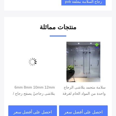
زجاج السلامة مغلفة pvb
منتجات مماثلة
سلامة متجمد يتلاشى الزجاج
6mm 8mm 10mm 12mm
واحدة من المواد الخام لغرفة
يتلاشى زجاجيّ يصفح زجاج /
الاستحمام
وحيد خامة زجاجيّ مادة
جم
احصل على أفضل سعر
احصل على أفضل سعر
ا