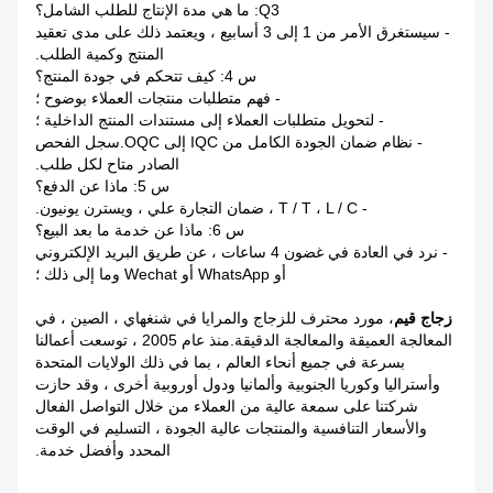
Q3: ما هي مدة الإنتاج للطلب الشامل؟
- سيستغرق الأمر من 1 إلى 3 أسابيع ، ويعتمد ذلك على مدى تعقيد
المنتج وكمية الطلب.
س 4: كيف تتحكم في جودة المنتج؟
- فهم متطلبات منتجات العملاء بوضوح ؛
- لتحويل متطلبات العملاء إلى مستندات المنتج الداخلية ؛
- نظام ضمان الجودة الكامل من IQC إلى OQC.سجل الفحص
الصادر متاح لكل طلب.
س 5: ماذا عن الدفع؟
- T / T ، L / C ، ضمان التجارة علي ، ويسترن يونيون.
س 6: ماذا عن خدمة ما بعد البيع؟
- نرد في العادة في غضون 4 ساعات ، عن طريق البريد الإلكتروني
أو WhatsApp أو Wechat وما إلى ذلك ؛
زجاج قيم
، مورد محترف للزجاج والمرايا في شنغهاي ، الصين ، في
المعالجة العميقة والمعالجة الدقيقة.منذ عام 2005 ، توسعت أعمالنا
بسرعة في جميع أنحاء العالم ، بما في ذلك الولايات المتحدة
وأستراليا وكوريا الجنوبية وألمانيا ودول أوروبية أخرى ، وقد حازت
شركتنا على سمعة عالية من العملاء من خلال التواصل الفعال
والأسعار التنافسية والمنتجات عالية الجودة ، التسليم في الوقت
المحدد وأفضل خدمة.