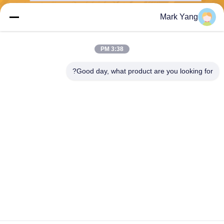
Mark Yang
ارسل
3:38 PM
Good day, what product are you looking for?
SHANGHAI VALUES GLASS CO., LTD
export08@valuesglass.com
86-182-0190-6259
No.2، Lane 688، North Jiang
ju Rd، Pujiang، Minhang، Sh
anghai، China
نوعية جيدة الصين يليّن لوح زجاجيّ المورد. حقوق الطبع والنشر © 2026 SHANGHAI