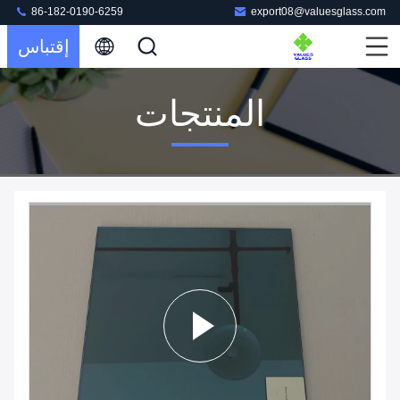
86-182-0190-6259
export08@valuesglass.com
إقتباس
المنتجات