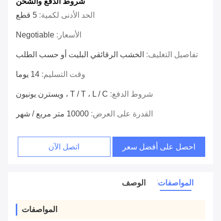
شروط الدفع والشحن
الحد الأدنى لكمية:
5 قطع
الأسعار:
Negotiable
تفاصيل التغليف:
الخشب الرقائقي البليت أو حسب الطلب
وقت التسليم:
14 يوما
شروط الدفع:
T / T ، L / C ، ويسترن يونيون
القدرة على العرض:
10000 متر مربع / شهر
احصل على أفضل سعر
اتصل الآن
المواصفات
الوصف
المواصفات