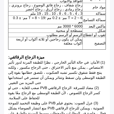
للنوافذ والأبواب
زجاج شفاف ، زجاج فائق الوضوح ، زجاج برونزي ،
مواد خام
زجاج رمادي ، زجاج أزرق ، زجاج أخضر
سماكة
3 ، 4 ، 5 ، 6 ، 8 ، 10 ، 15 ، 19 ملم
T = 2 ~ 6 مم: ± 0.2 مم ؛T = 8 ~ 19 مم: ± 0.3
سماكة التسامح
مم
ماكس البعد
6000 * 3000 مم
شكل
مسطحة أو منحنية
ثقوب أو انقطاع
الرسم أو الرسم مطلوب
يمكن أن يكون زجاجين أو ثلاثة أكواب أو أربعة
التصفيح
أكواب مغلفة
ميزة الزجاج الرقائقي:
(1) الأمان: في حالة التأثير الخارجي ، نظرًا للطبقة المرنة لدور تأثير
الامتصاص ، يمكن منع تأثير الاختراق ، حتى الزجاج مكسور ، ولكنه
ينتج فقط شقوق تكسير تشبه العنكبوت ، تلتصق حطامها بقوة إلى
الطبقة الوسطى ولن تسقط وتتناثر ويمكن أن تستمر في استخدامها
حتى المزيد من التغيير.
(2) مضاد للسرقة: الزجاج الرقائقي PVB صعب للغاية ، حتى لو
كسر الزجاج اللصوص ، لأن الطبقة الوسطى مع الزجاج معًا بقوة
للحفاظ على السلامة.
(3) عزل الصوت: يحتوي فيلم PVB على وظيفة التخميد للموجة
الصوتية ، ويمكن للزجاج الرقائقي PVB منع انتشار الضوضاء بشكل
فعال ، خاصة في المطارات والمحطات ووسط المدينة والطرق على