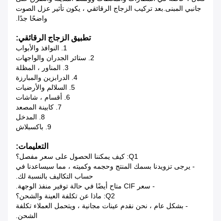
جانبي المبنى.بعد تركيب الزجاج الرقائقي ، يكون تأثير عزل الصوت
واضحًا جدًا.
تطبيق الزجاج الرقائقي:
1. النوافذ والأبواب
2. ستائر الجدران والواجهات
3. المناور ، المظلة
4. الدرابزين والمبارزة
5. السلالم والأرضيات
6. أقسام ، شاشات
7. كابينة المصعد
8. المدخل
9. باكسبلاش
التعليمات:
Q1: كيف يمكننا الحصول على سعر مفصل؟
- يرجى تزويدنا بسمك المنتج وحجمه وكميته ، مما سيساعدنا في
حساب التكاليف بالنسبة لك.
- سعر CIF متاح أيضًا في حالة توفير منفذ الوجهة.
Q2: ماذا عن تكلفة العينة والشحن؟
- بشكل عام ، نحن نقدم عينات مجانية ، ويتحمل العملاء تكلفة
الشحن.