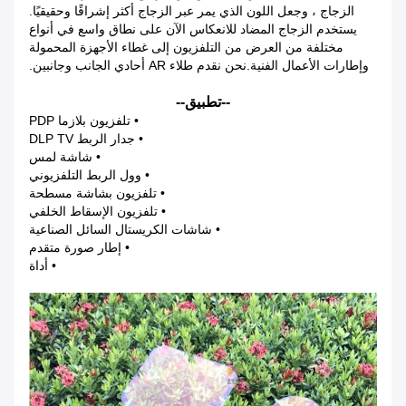
الزجاج ، وجعل اللون الذي يمر عبر الزجاج أكثر إشراقًا وحقيقيًا.
يستخدم الزجاج المضاد للانعكاس الآن على نطاق واسع في أنواع
مختلفة من العرض من التلفزيون إلى غطاء الأجهزة المحمولة
وإطارات الأعمال الفنية.نحن نقدم طلاء AR أحادي الجانب وجانبين.
--تطبيق--
• تلفزيون بلازما PDP
• جدار الربط DLP TV
• شاشة لمس
• وول الربط التلفزيوني
• تلفزيون بشاشة مسطحة
• تلفزيون الإسقاط الخلفي
• شاشات الكريستال السائل الصناعية
• إطار صورة متقدم
• أداة