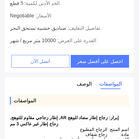
الحد الأدنى لكمية:
5 قطع
الأسعار:
Negotiable
تفاصيل التغليف:
صناديق خشبية تستحق البحر
القدرة على العرض:
10000 متر مربع / شهر
احصل على أفضل سعر
اتصل الآن
المواصفات
الوصف
المواصفات
إبراز:
زجاج إطار مضاد للوهج AR
,
إطار زجاجي مقاوم للتوهج
,
زجاج إطار غير عاكس 3 مم
اسم المنتج:
الزجاج المطبوع
مادة:
زجاج شفاف