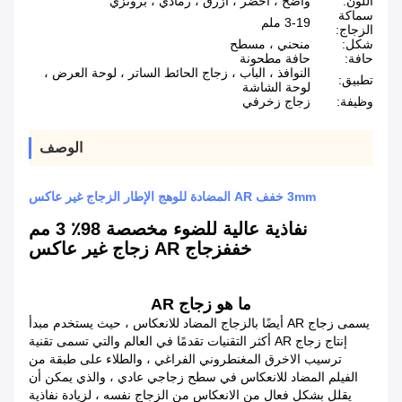
اللون:
واضح ، أخضر ، أزرق ، رمادي ، برونزي
سماكة
3-19 ملم
الزجاج:
شكل:
منحني ، مسطح
حافة:
حافة مطحونة
النوافذ ، الباب ، زجاج الحائط الساتر ، لوحة العرض ،
تطبيق:
لوحة الشاشة
وظيفة:
زجاج زخرفي
الوصف
3mm خفف AR المضادة للوهج الإطار الزجاج غير عاكس
نفاذية عالية للضوء مخصصة 98٪ 3 مم
خفف
زجاج AR زجاج غير عاكس
ما هو زجاج AR
يسمى زجاج AR أيضًا بالزجاج المضاد للانعكاس ، حيث يستخدم مبدأ
إنتاج زجاج AR أكثر التقنيات تقدمًا في العالم والتي تسمى تقنية
ترسيب الاخرق المغنطروني الفراغي ، والطلاء على طبقة من
الفيلم المضاد للانعكاس في سطح زجاجي عادي ، والذي يمكن أن
يقلل بشكل فعال من الانعكاس من الزجاج نفسه ، لزيادة نفاذية