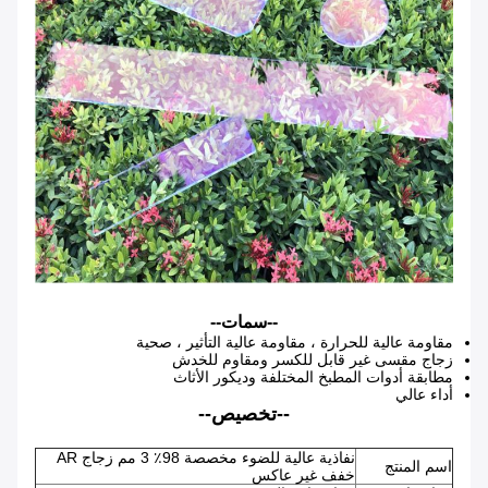
--سمات--
مقاومة عالية للحرارة ، مقاومة عالية التأثير ، صحية
زجاج مقسى غير قابل للكسر ومقاوم للخدش
مطابقة أدوات المطبخ المختلفة وديكور الأثاث
أداء عالي
--تخصيص--
نفاذية عالية للضوء مخصصة 98٪ 3 مم زجاج AR
اسم المنتج
خفف غير عاكس