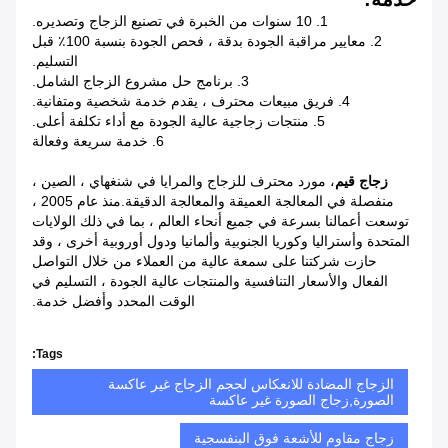
1. 10 سنوات من الخبرة في تصنيع الزجاج وتصديره.
2. معايير مراقبة الجودة بدقة ، فحص الجودة بنسبة 100٪ قبل
التسليم.
3. برنامج حل مشروع الزجاج الشامل.
4. فريق مبيعات محترف ، يقدم خدمة شخصية ومتفانية.
5. منتجات زجاجية عالية الجودة مع أداء تكلفة أعلى.
6. خدمة سريعة وفعالة
زجاج قيم
، مورد محترف للزجاج والمرايا في شنغهاي ، الصين ،
منفصلة في المعالجة العميقة والمعالجة الدقيقة.منذ عام 2005 ،
توسعت أعمالنا بسرعة في جميع أنحاء العالم ، بما في ذلك الولايات
المتحدة وأستراليا وكوريا الجنوبية وألمانيا ودول أوروبية أخرى ، وقد
حازت شركتنا على سمعة عالية من العملاء من خلال التواصل
الفعال والأسعار التنافسية والمنتجات عالية الجودة ، التسليم في
الوقت المحدد وأفضل خدمة.
Tags:
الزجاج المضادة للانعكاس لحجم الزجاج غير عاكسة
الصورة,زجاج الصورة غير عاكسة
زجاج مقاوم للأشعة فوق البنفسجية