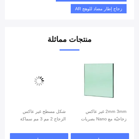
زجاج إطار مضاد للوهج AR
منتجات مماثلة
يو
2mm 3mm غير عاكس
شكل مسطح غير عاكس
زجا
ض AR زجاج
زجاجيّة مع Nano بصريات
الزجاج 2 مم 3 مم سماكة
متعدّد طبقات فيلم طبقة طلاء
للعرض الإلكتروني
الض