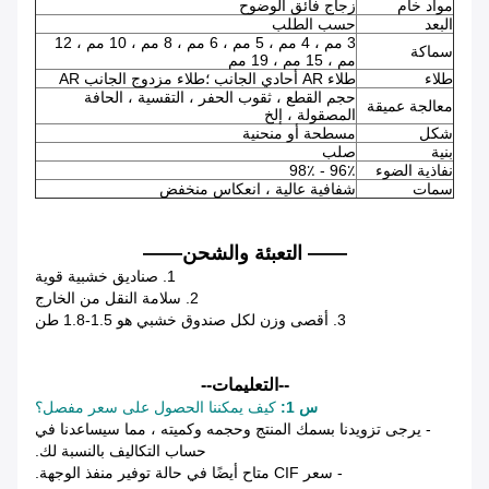
مواد خام
زجاج فائق الوضوح
البعد
حسب الطلب
3 مم ، 4 مم ، 5 مم ، 6 مم ، 8 مم ، 10 مم ، 12
سماكة
مم ، 15 مم ، 19 مم
طلاء
طلاء AR أحادي الجانب ؛طلاء مزدوج الجانب AR
حجم القطع ، ثقوب الحفر ، التقسية ، الحافة
معالجة عميقة
المصقولة ، إلخ
شكل
مسطحة أو منحنية
بنية
صلب
نفاذية الضوء
96٪ - 98٪
سمات
شفافية عالية ، انعكاس منخفض
—— التعبئة والشحن——
1. صناديق خشبية قوية
2. سلامة النقل من الخارج
3. أقصى وزن لكل صندوق خشبي هو 1.5-1.8 طن
--التعليمات--
س 1:
كيف يمكننا الحصول على سعر مفصل؟
- يرجى تزويدنا بسمك المنتج وحجمه وكميته ، مما سيساعدنا في
حساب التكاليف بالنسبة لك.
- سعر CIF متاح أيضًا في حالة توفير منفذ الوجهة.