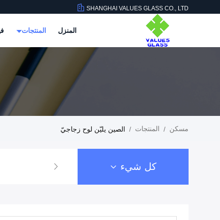
SHANGHAI VALUES GLASS CO., LTD
المنزل
المنتجات
في
مسكن
المنتجات
/
/
الصين يليّن لوح زجاجيّ
كل شيء
يليّن لوح زجاجيّ