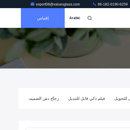
export08@valuesglass.com
86-182-0190-6259
إقتباس
Arabic
فيلم ذكي قابل للتبديل
زجاج دش الضميمة
فراغ معزول الزجاج