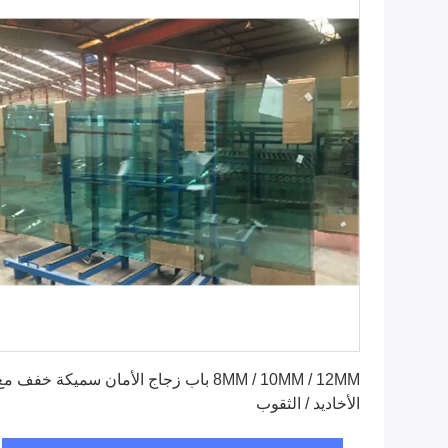
احصل على أفضل سعر
8MM / 10MM / 12MM باب زجاج الأمان سميكة خفف م
الأخاديد / الثقوب